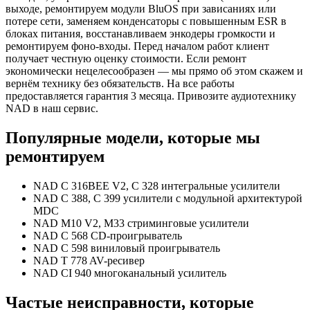
выходе, ремонтируем модули BluOS при зависаниях или
потере сети, заменяем конденсаторы с повышенным ESR в
блоках питания, восстанавливаем энкодеры громкости и
ремонтируем фоно-входы. Перед началом работ клиент
получает честную оценку стоимости. Если ремонт
экономически нецелесообразен — мы прямо об этом скажем и
вернём технику без обязательств. На все работы
предоставляется гарантия 3 месяца. Привозите аудиотехнику
NAD в наш сервис.
Популярные модели, которые мы
ремонтируем
NAD C 316BEE V2, C 328 интегральные усилители
NAD C 388, C 399 усилители с модульной архитектурой
MDC
NAD M10 V2, M33 стриминговые усилители
NAD C 568 CD-проигрыватель
NAD C 598 виниловый проигрыватель
NAD T 778 AV-ресивер
NAD CI 940 многоканальный усилитель
Частые неисправности, которые