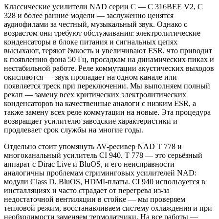
Классические усилители NAD серии C — C 316BEE V2, C
328 и более ранние модели — заслуженно ценятся
аудиофилами за честный, музыкальный звук. Однако с
возрастом они требуют обслуживания: электролитические
конденсаторы в блоке питания и сигнальных цепях
высыхают, теряют ёмкость и увеличивают ESR, что приводит
к появлению фона 50 Гц, просадкам на динамических пиках и
нестабильной работе. Реле коммутации акустических выходов
окисляются — звук пропадает на одном канале или
появляется треск при переключении. Мы выполняем полный
рекап — замену всех критических электролитических
конденсаторов на качественные аналоги с низким ESR, а
также замену всех реле коммутации на новые. Эта процедура
возвращает усилителю заводские характеристики и
продлевает срок службы на многие годы.
Отдельно стоит упомянуть AV-ресивер NAD T 778 и
многоканальный усилитель CI 940. T 778 — это серьёзный
аппарат с Dirac Live и BluOS, и его неисправности
аналогичны проблемам стриминговых усилителей NAD:
модули Class D, BluOS, HDMI-платы. CI 940 используется в
инсталляциях и часто страдает от перегрева из-за
недостаточной вентиляции в стойке — мы проверяем
тепловой режим, восстанавливаем систему охлаждения и при
необходимости заменяем термодатчики. На все работы —