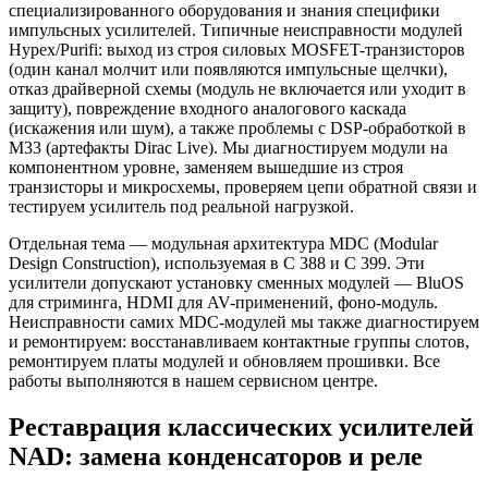
специализированного оборудования и знания специфики
импульсных усилителей. Типичные неисправности модулей
Hypex/Purifi: выход из строя силовых MOSFET-транзисторов
(один канал молчит или появляются импульсные щелчки),
отказ драйверной схемы (модуль не включается или уходит в
защиту), повреждение входного аналогового каскада
(искажения или шум), а также проблемы с DSP-обработкой в
M33 (артефакты Dirac Live). Мы диагностируем модули на
компонентном уровне, заменяем вышедшие из строя
транзисторы и микросхемы, проверяем цепи обратной связи и
тестируем усилитель под реальной нагрузкой.
Отдельная тема — модульная архитектура MDC (Modular
Design Construction), используемая в C 388 и C 399. Эти
усилители допускают установку сменных модулей — BluOS
для стриминга, HDMI для AV-применений, фоно-модуль.
Неисправности самих MDC-модулей мы также диагностируем
и ремонтируем: восстанавливаем контактные группы слотов,
ремонтируем платы модулей и обновляем прошивки. Все
работы выполняются в нашем сервисном центре.
Реставрация классических усилителей
NAD: замена конденсаторов и реле