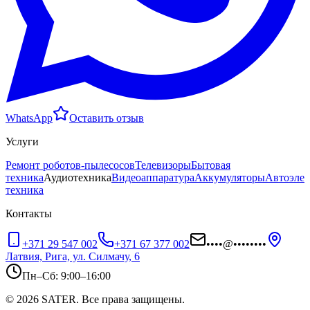
WhatsApp
Оставить отзыв
Услуги
Ремонт роботов-пылесосов
Телевизоры
Бытовая
техника
Аудиотехника
Видеоаппаратура
Аккумуляторы
Автоэлек
техника
Контакты
+371 29 547 002
+371 67 377 002
••••
@
••••••••
Латвия, Рига, ул. Силмачу, 6
Пн–Сб: 9:00–16:00
© 2026 SATER. Все права защищены.