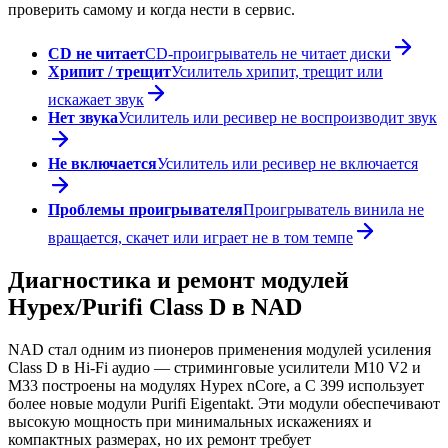
проверить самому и когда нести в сервис.
CD не читает
CD-проигрыватель не читает диски
Хрипит / трещит
Усилитель хрипит, трещит или
искажает звук
Нет звука
Усилитель или ресивер не воспроизводит звук
Не включается
Усилитель или ресивер не включается
Проблемы проигрывателя
Проигрыватель винила не
вращается, скачет или играет не в том темпе
Диагностика и ремонт модулей
Hypex/Purifi Class D в NAD
NAD стал одним из пионеров применения модулей усиления
Class D в Hi-Fi аудио — стриминговые усилители M10 V2 и
M33 построены на модулях Hypex nCore, а C 399 использует
более новые модули Purifi Eigentakt. Эти модули обеспечивают
высокую мощность при минимальных искажениях и
компактных размерах, но их ремонт требует