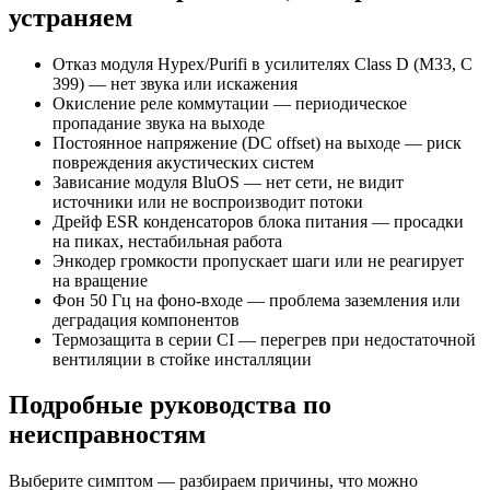
устраняем
Отказ модуля Hypex/Purifi в усилителях Class D (M33, C
399) — нет звука или искажения
Окисление реле коммутации — периодическое
пропадание звука на выходе
Постоянное напряжение (DC offset) на выходе — риск
повреждения акустических систем
Зависание модуля BluOS — нет сети, не видит
источники или не воспроизводит потоки
Дрейф ESR конденсаторов блока питания — просадки
на пиках, нестабильная работа
Энкодер громкости пропускает шаги или не реагирует
на вращение
Фон 50 Гц на фоно-входе — проблема заземления или
деградация компонентов
Термозащита в серии CI — перегрев при недостаточной
вентиляции в стойке инсталляции
Подробные руководства по
неисправностям
Выберите симптом — разбираем причины, что можно