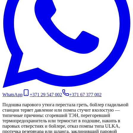
WhatsApp
+371 29 547 002
+371 67 377 002
Подошва парового утюга перестала греть, бойлер гладильной
станции теряет давление или помпа стучит вхолостую —
типичные причины: сгоревший ТЭН, перегоревший
термопредохранитель или термостат в подошве, накипь в
паровых отверстиях и бойлере, отказ помпы типа ULKA,
протечка резервуара или шланга, заклинивший паровой