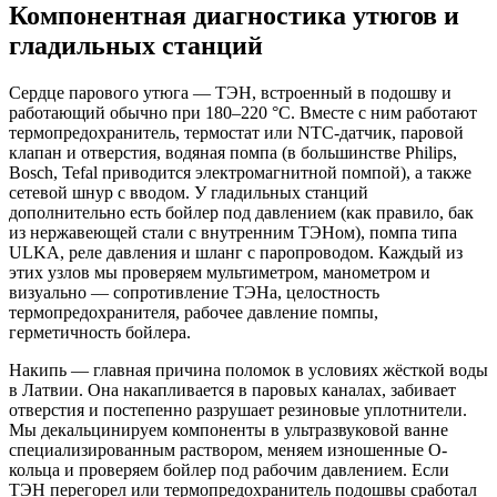
Компонентная диагностика утюгов и
гладильных станций
Сердце парового утюга — ТЭН, встроенный в подошву и
работающий обычно при 180–220 °C. Вместе с ним работают
термопредохранитель, термостат или NTC-датчик, паровой
клапан и отверстия, водяная помпа (в большинстве Philips,
Bosch, Tefal приводится электромагнитной помпой), а также
сетевой шнур с вводом. У гладильных станций
дополнительно есть бойлер под давлением (как правило, бак
из нержавеющей стали с внутренним ТЭНом), помпа типа
ULKA, реле давления и шланг с паропроводом. Каждый из
этих узлов мы проверяем мультиметром, манометром и
визуально — сопротивление ТЭНа, целостность
термопредохранителя, рабочее давление помпы,
герметичность бойлера.
Накипь — главная причина поломок в условиях жёсткой воды
в Латвии. Она накапливается в паровых каналах, забивает
отверстия и постепенно разрушает резиновые уплотнители.
Мы декальцинируем компоненты в ультразвуковой ванне
специализированным раствором, меняем изношенные O-
кольца и проверяем бойлер под рабочим давлением. Если
ТЭН перегорел или термопредохранитель подошвы сработал