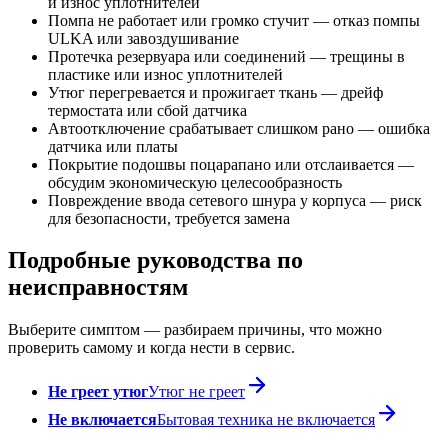
и износ уплотнителей
Помпа не работает или громко стучит — отказ помпы
ULKA или завоздушивание
Протечка резервуара или соединений — трещины в
пластике или износ уплотнителей
Утюг перегревается и прожигает ткань — дрейф
термостата или сбой датчика
Автоотключение срабатывает слишком рано — ошибка
датчика или платы
Покрытие подошвы поцарапано или отслаивается —
обсудим экономическую целесообразность
Повреждение ввода сетевого шнура у корпуса — риск
для безопасности, требуется замена
Подробные руководства по
неисправностям
Выберите симптом — разбираем причины, что можно
проверить самому и когда нести в сервис.
Не греет утюг
Утюг не греет
Не включается
Бытовая техника не включается