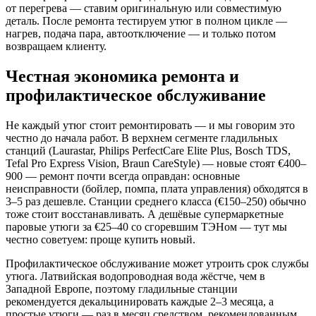
от перегрева — ставим оригинальную или совместимую
деталь. После ремонта тестируем утюг в полном цикле —
нагрев, подача пара, автоотключение — и только потом
возвращаем клиенту.
Честная экономика ремонта и
профилактическое обслуживание
Не каждый утюг стоит ремонтировать — и мы говорим это
честно до начала работ. В верхнем сегменте гладильных
станций (Laurastar, Philips PerfectCare Elite Plus, Bosch TDS,
Tefal Pro Express Vision, Braun CareStyle) — новые стоят €400–
900 — ремонт почти всегда оправдан: основные
неисправности (бойлер, помпа, плата управления) обходятся в
3–5 раз дешевле. Станции среднего класса (€150–250) обычно
тоже стоит восстанавливать. А дешёвые супермаркетные
паровые утюги за €25–40 со сгоревшим ТЭНом — тут мы
честно советуем: проще купить новый.
Профилактическое обслуживание может утроить срок службы
утюга. Латвийская водопроводная вода жёстче, чем в
Западной Европе, поэтому гладильные станции
рекомендуется декальцинировать каждые 2–3 месяца, а
простые утюги — раз в месяц средством, рекомендованным