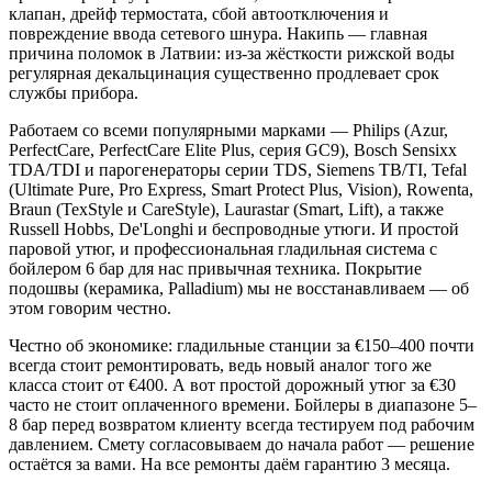
клапан, дрейф термостата, сбой автоотключения и
повреждение ввода сетевого шнура. Накипь — главная
причина поломок в Латвии: из-за жёсткости рижской воды
регулярная декальцинация существенно продлевает срок
службы прибора.
Работаем со всеми популярными марками — Philips (Azur,
PerfectCare, PerfectCare Elite Plus, серия GC9), Bosch Sensixx
TDA/TDI и парогенераторы серии TDS, Siemens TB/TI, Tefal
(Ultimate Pure, Pro Express, Smart Protect Plus, Vision), Rowenta,
Braun (TexStyle и CareStyle), Laurastar (Smart, Lift), а также
Russell Hobbs, De'Longhi и беспроводные утюги. И простой
паровой утюг, и профессиональная гладильная система с
бойлером 6 бар для нас привычная техника. Покрытие
подошвы (керамика, Palladium) мы не восстанавливаем — об
этом говорим честно.
Честно об экономике: гладильные станции за €150–400 почти
всегда стоит ремонтировать, ведь новый аналог того же
класса стоит от €400. А вот простой дорожный утюг за €30
часто не стоит оплаченного времени. Бойлеры в диапазоне 5–
8 бар перед возвратом клиенту всегда тестируем под рабочим
давлением. Смету согласовываем до начала работ — решение
остаётся за вами. На все ремонты даём гарантию 3 месяца.