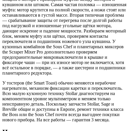
кувшином или штоком. Самая частая поломка — изношенная
муфта: мотор крутится на полной скорости, а ножи стоят или
останавливаются в густой массе. Вторая типичная проблема
— срабатывание защиты от перегрева после долгой работы
под нагрузкой и изношенные угольные щётки мотора,
дающие искрение и падение мощности. Разбираем моторный
блок, меняем муфту или щётки, проверяем контакты
переключателя и подшипник ножевого узла кувшина. У
кухонных комбайнов the Sous Chef и планетарных миксеров
the Scraper Mixer Pro дополнительно проверяем
предохранительные микровыключатели в крышке и
фиксаторе чаши — при их износе мотор не включается, хотя
всё остальное в порядке, — а также шестерни и подшипники
планетарного редуктора.
У тостеров (the Smart Toast) обычно меняются нерабочие
нагреватели, механизм фиксации каретки и переключатель.
Всю малую кухонную технику Stollar диагностируем на
компонентном уровне мультиметром и меняем только
неисправную деталь. Поскольку запчасти Stollar, Sage и
Breville общие и доступны в Европе, ремонт техники класса
the Boss или the Sous Chef почти всегда выгоднее покупки
нового прибора. На все работы — гарантия 3 месяца.