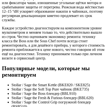
или фиксатора чаши, изношенные угольные щётки мотора и
срабатывание защиты от перегрева. Рижская вода жёсткостью
12–15 °dH ускоряет образование накипи в чайниках, поэтому
регулярная декальцинация заметно продлевает их срок
службы.
Каждое устройство диагностируем на компонентном уровне
мультиметром и меняем только то, что действительно вышло
из строя. Честно оцениваем экономику ремонта: технику
класса the Boss или the Sous Chef почти всегда стоит
ремонтировать, а для дешёвого прибора, у которого стоимость
ремонта приближается к цене нового, честно говорим об этом
ещё на диагностике. Технику принимаем только при личном
визите в сервисный центр.
Популярные модели, которые мы
ремонтируем
Stollar / Sage the Smart Kettle (BKE820 / SKE825)
Stollar / Sage the Soft Top Pure чайник (BKE735)
Stollar / Sage the Boss блендер (BBL910)
Stollar / Sage the Fresh & Furious блендер (BBL620)
Stollar / Sage the Control Grip погружной блендер
(BSB510)