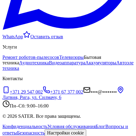
WhatsApp
Оставить отзыв
Услуги
Ремонт роботов-пылесосов
Телевизоры
Бытовая
техника
Аудиотехника
Видеоаппаратура
Аккумуляторы
Автоэлек
техника
Контакты
+371 29 547 002
+371 67 377 002
••••
@
••••••••
Латвия, Рига, ул. Силмачу, 6
Пн–Сб: 9:00–16:00
© 2026 SATER. Все права защищены.
Конфиденциальность
Условия обслуживания
Блог
Вопросы и
ответы
Безопасность
Настройки cookie