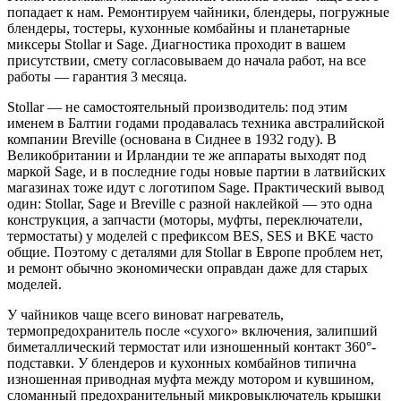
попадает к нам. Ремонтируем чайники, блендеры, погружные
блендеры, тостеры, кухонные комбайны и планетарные
миксеры Stollar и Sage. Диагностика проходит в вашем
присутствии, смету согласовываем до начала работ, на все
работы — гарантия 3 месяца.
Stollar — не самостоятельный производитель: под этим
именем в Балтии годами продавалась техника австралийской
компании Breville (основана в Сиднее в 1932 году). В
Великобритании и Ирландии те же аппараты выходят под
маркой Sage, и в последние годы новые партии в латвийских
магазинах тоже идут с логотипом Sage. Практический вывод
один: Stollar, Sage и Breville с разной наклейкой — это одна
конструкция, а запчасти (моторы, муфты, переключатели,
термостаты) у моделей с префиксом BES, SES и BKE часто
общие. Поэтому с деталями для Stollar в Европе проблем нет,
и ремонт обычно экономически оправдан даже для старых
моделей.
У чайников чаще всего виноват нагреватель,
термопредохранитель после «сухого» включения, залипший
биметаллический термостат или изношенный контакт 360°-
подставки. У блендеров и кухонных комбайнов типична
изношенная приводная муфта между мотором и кувшином,
сломанный предохранительный микровыключатель крышки