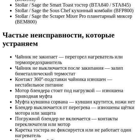
Stollar / Sage the Smart Toast тостер (BTA840 / STA845)
Stollar / Sage the Sous Chef кухонный комбайн (BFP800)
Stollar / Sage the Scraper Mixer Pro планетарный миксер
(BEM800)
Частые неисправности, которые
устраняем
Чайник не закипает — перегорел нагреватель или
термопредохранитель
Чайник не выключается после закипания — залип
биметаллический термостат
Контакт 360°-подставки чайника изношен —
нестабильное питание
Мотор блендера стоит под нагрузкой — изношена
приводная муфта
Муфта кувшина сорвана — кувшин крутится, ножи нет
Блендер выключается от перегрева — изношены щётки
мотора или защита
Погружной блендер не включается — контакты
переключателя или мотор
Каретка тостера не фиксируется или не работает один
нагреватель