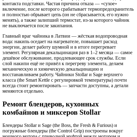
контакта подставки. Частая причина отказа — «сухое»
включение, после которого срабатывает термопредохранитель
и полностью обрывает цепь (он не сбрасывается, его нужно
менять), а также залипший термостат, из-за которого чайник
не выключается после закипания.
Главный враг чайника в Латвии — жёсткая водопроводная
вода: накипь оседает на нагревателе, повышает расход
энергии, делает работу шумной и в итоге перегревает
элемент. Регулярная декальцинация раз в 1–2 месяца — самое
дешёвое обслуживание, продлевающее срок службы. Если
слой накипи ещё не привёл к перегреву элемента, делаем
механическую и химическую декальцинацию и
восстанавливаем работу. Чайники Stollar и Sage верхнего
класса (the Smart Kettle с регулировкой температуры) почти
всегда стоит ремонтировать — запчасти доступны, а детали
меняются отдельно.
Ремонт блендеров, кухонных
комбайнов и миксеров Stollar
Блендеры Stollar и Sage (the Boss, the Fresh & Furious) и
погружные блендеры (the Control Grip) построены вокруг
мощного мотора с приводной муфтой между мотором и