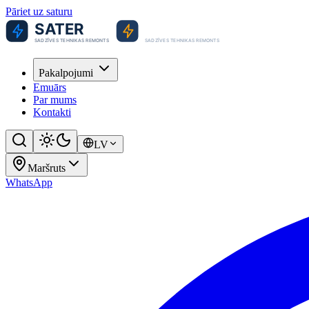
Pāriet uz saturu
Pakalpojumi
Emuārs
Par mums
Kontakti
LV
Maršruts
WhatsApp