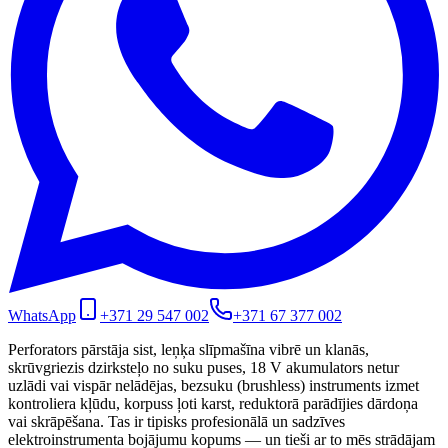
WhatsApp
+371 29 547 002
+371 67 377 002
Perforators pārstāja sist, leņķa slīpmašīna vibrē un klanās,
skrūvgriezis dzirksteļo no suku puses, 18 V akumulators netur
uzlādi vai vispār nelādējas, bezsuku (brushless) instruments izmet
kontroliera kļūdu, korpuss ļoti karst, reduktorā parādījies dārdoņa
vai skrāpēšana. Tas ir tipisks profesionālā un sadzīves
elektroinstrumenta bojājumu kopums — un tieši ar to mēs strādājam