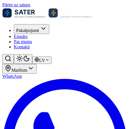
Pāriet uz saturu
Pakalpojumi
Emuārs
Par mums
Kontakti
LV
Maršruts
WhatsApp