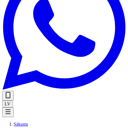
LV
Sākums