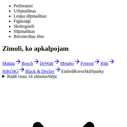
Perforatori
Urbjmašīnas
Leņķa slīpmašīnas
Figūrzāģi
Skrūvgrieži
Slīpmašīnas
Būvniecības fēni
Zīmoli, ko apkalpojam
Makita
Bosch
DeWalt
Metabo
Festool
Hilti
HiKOKI
Black & Decker
Einhell
Kress
Skil
Sparky
Rādīt visus 14 zīmolus
Slēpt