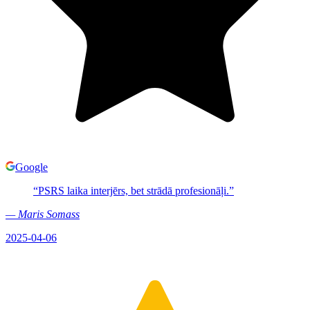
Google
“
PSRS laika interjērs, bet strādā profesionāļi.
”
—
Maris Somass
2025-04-06