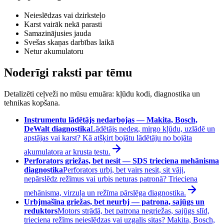
Neieslēdzas vai dzirksteļo
Karst vairāk nekā parasti
Samazinājusies jauda
Svešas skaņas darbības laikā
Netur akumulatoru
Noderīgi raksti par tēmu
Detalizēti ceļveži no mūsu emuāra: kļūdu kodi, diagnostika un
tehnikas kopšana.
Instrumentu lādētājs nedarbojas — Makita, Bosch,
DeWalt diagnostika
Lādētājs nedeg, mirgo kļūdu, uzlādē un
apstājas vai karst? Kā atšķirt bojātu lādētāju no bojāta
akumulatora ar krusta testu.
Perforators griežas, bet nesit — SDS trieciena mehānisma
diagnostika
Perforators urbj, bet vairs nesit, sit vāji,
nepārslēdz režīmus vai urbis neturas patronā? Trieciena
mehānisma, virzuļa un režīma pārslēga diagnostika.
Urbjmašīna griežas, bet neurbj — patrona, sajūgs un
reduktors
Motors strādā, bet patrona negriežas, sajūgs slīd,
trieciena režīms neieslēdzas vai uzgalis sitas? Makita, Bosch,