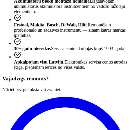
Akumulatoru bloku montāža nomaiņai.
Izgatavojam
akumulatorus akumulatora instrumentiem no vadošo ražotāju
elementiem.
Festool, Makita, Bosch, DeWalt, Hilti.
Remontējam
profesionālo un sadzīves instrumentu — zinām katras markas
īpatnības.
30+ gadu pieredze.
Servisa centrs darbojas kopš 1993. gada.
Apkalpojam visu Latviju.
Elektronikas servisa centrs atrodas
Rīgā, pieņemam ierīces no visas valsts.
Vajadzīgs remonts?
Nāciet bez pieraksta vai zvaniet.