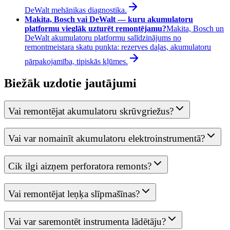
DeWalt mehānikas diagnostika.
Makita, Bosch vai DeWalt — kuru akumulatoru
platformu vieglāk uzturēt remontējamu?
Makita, Bosch un
DeWalt akumulatoru platformu salīdzinājums no
remontmeistara skatu punkta: rezerves daļas, akumulatoru
pārpakojamība, tipiskās kļūmes.
Biežāk uzdotie jautājumi
Vai remontējat akumulatoru skrūvgriežus?
Vai var nomainīt akumulatoru elektroinstrumentā?
Cik ilgi aizņem perforatora remonts?
Vai remontējat leņķa slīpmašīnas?
Vai var saremontēt instrumenta lādētāju?