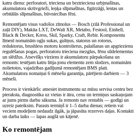
katru dienu: perforatori, trieciena un beztrieciena urbjmašīnas,
akumulatora skrūvgrieži, leņķa slīpmašīnas, figūrzāģi, lentas un
orbitālās slīpmašīnas, būvniecības fēni.
Remontējam visus vadošos zīmolus — Bosch (zilā Professional un
zaļā DIY), Makita LXT, DeWalt XR, Metabo, Festool, Einhell,
Black & Decker, Kress, Skil, Sparky, Craft, Rebir. Komponentu
līmenī nomainām ogļu sukas, gultņus, statorus un rotorus,
reduktorus, brushless motoru kontrolierus, palaišanas un apgriezienu
regulēšanas pogas, perforatoru trieciena mezglus, fēnu sildelementus
un slēdžus. Atsevišķs virziens ir akumulatoru pārpakošana un
remonts: testējam katru litija-jonu elementu zem slodzes, nomainām
nolietotos, vajadzības gadījumā remontējam BMS plati.
Akumulatora nomaiņai 6 mēnešu garantija, pārējiem darbiem — 3
mēneši.
Process ir vienkāršs: atnesiet instrumentu uz mūsu servisa centru bez
pieraksta, diagnostika uz vietas ir ātra, cenu un termiņus saskaņojam
ar jums pirms darbu sākuma. Ja remonts nav rentabls — godīgi un
uzreiz pateiksim. Parasts termiņš ir 1–5 darba dienas; retiem vai
veciem modeļiem nedaudz ilgāk, ja jāpasūta rezerves daļas. Kontakti
un darba laiks — lapas augšā un kājenē.
Ko remontējam