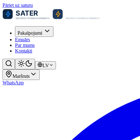
Pāriet uz saturu
Pakalpojumi
Emuārs
Par mums
Kontakti
LV
Maršruts
WhatsApp