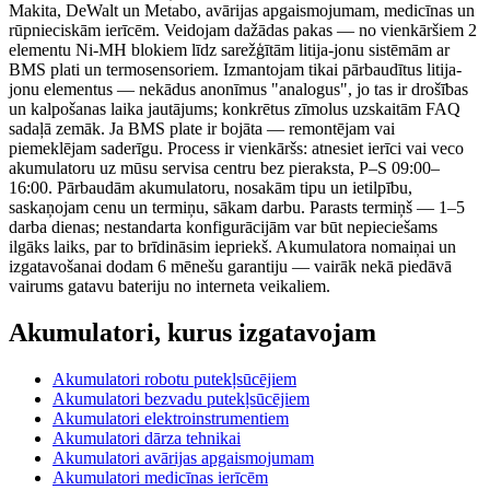
Makita, DeWalt un Metabo, avārijas apgaismojumam, medicīnas un
rūpnieciskām ierīcēm. Veidojam dažādas pakas — no vienkāršiem 2
elementu Ni-MH blokiem līdz sarežģītām litija-jonu sistēmām ar
BMS plati un termosensoriem. Izmantojam tikai pārbaudītus litija-
jonu elementus — nekādus anonīmus "analogus", jo tas ir drošības
un kalpošanas laika jautājums; konkrētus zīmolus uzskaitām FAQ
sadaļā zemāk. Ja BMS plate ir bojāta — remontējam vai
piemeklējam saderīgu. Process ir vienkāršs: atnesiet ierīci vai veco
akumulatoru uz mūsu servisa centru bez pieraksta, P–S 09:00–
16:00. Pārbaudām akumulatoru, nosakām tipu un ietilpību,
saskaņojam cenu un termiņu, sākam darbu. Parasts termiņš — 1–5
darba dienas; nestandarta konfigurācijām var būt nepieciešams
ilgāks laiks, par to brīdināsim iepriekš. Akumulatora nomaiņai un
izgatavošanai dodam 6 mēnešu garantiju — vairāk nekā piedāvā
vairums gatavu bateriju no interneta veikaliem.
Akumulatori, kurus izgatavojam
Akumulatori robotu putekļsūcējiem
Akumulatori bezvadu putekļsūcējiem
Akumulatori elektroinstrumentiem
Akumulatori dārza tehnikai
Akumulatori avārijas apgaismojumam
Akumulatori medicīnas ierīcēm