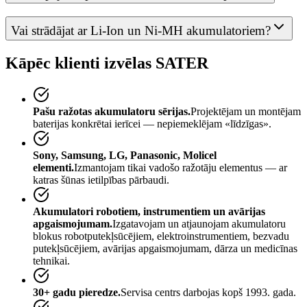
Vai strādājat ar Li-Ion un Ni-MH akumulatoriem?
Kāpēc klienti izvēlas SATER
Pašu ražotas akumulatoru sērijas.
Projektējam un montējam
baterijas konkrētai ierīcei — nepiemeklējam «līdzīgas».
Sony, Samsung, LG, Panasonic, Molicel
elementi.
Izmantojam tikai vadošo ražotāju elementus — ar
katras šūnas ietilpības pārbaudi.
Akumulatori robotiem, instrumentiem un avārijas
apgaismojumam.
Izgatavojam un atjaunojam akumulatoru
blokus robotputekļsūcējiem, elektroinstrumentiem, bezvadu
putekļsūcējiem, avārijas apgaismojumam, dārza un medicīnas
tehnikai.
30+ gadu pieredze.
Servisa centrs darbojas kopš 1993. gada.