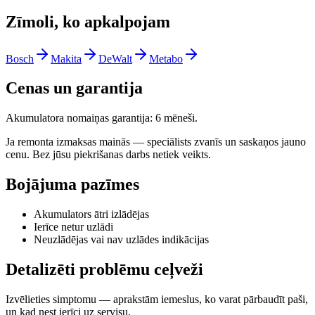
Zīmoli, ko apkalpojam
Bosch
Makita
DeWalt
Metabo
Cenas un garantija
Akumulatora nomaiņas garantija: 6 mēneši.
Ja remonta izmaksas mainās — speciālists zvanīs un saskaņos jauno
cenu. Bez jūsu piekrišanas darbs netiek veikts.
Bojājuma pazīmes
Akumulators ātri izlādējas
Ierīce netur uzlādi
Neuzlādējas vai nav uzlādes indikācijas
Detalizēti problēmu ceļveži
Izvēlieties simptomu — aprakstām iemeslus, ko varat pārbaudīt paši,
un kad nest ierīci uz servisu.