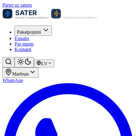
Pāriet uz saturu
Pakalpojumi
Emuārs
Par mums
Kontakti
LV
Maršruts
WhatsApp