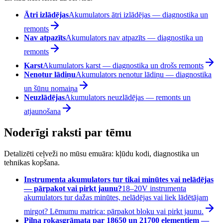
Ātri izlādējas
Akumulators ātri izlādējas — diagnostika un
remonts
Nav atpazīts
Akumulators nav atpazīts — diagnostika un
remonts
Karst
Akumulators karst — diagnostika un drošs remonts
Nenotur lādiņu
Akumulators nenotur lādiņu — diagnostika
un šūnu nomaiņa
Neuzlādējas
Akumulators neuzlādējas — remonts un
atjaunošana
Noderīgi raksti par tēmu
Detalizēti ceļveži no mūsu emuāra: kļūdu kodi, diagnostika un
tehnikas kopšana.
Instrumenta akumulators tur tikai minūtes vai nelādējas
— pārpakot vai pirkt jaunu?
18–20V instrumenta
akumulators tur dažas minūtes, nelādējas vai liek lādētājam
mirgot? Lēmumu matrica: pārpakot bloku vai pirkt jaunu.
Pilna rokasgrāmata par 18650 un 21700 elementiem —