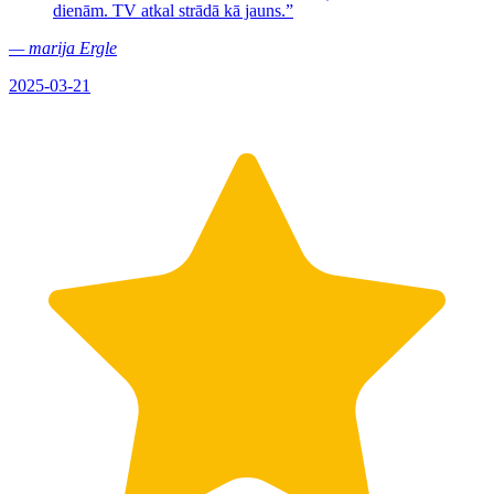
dienām. TV atkal strādā kā jauns.
”
—
marija Ergle
2025-03-21