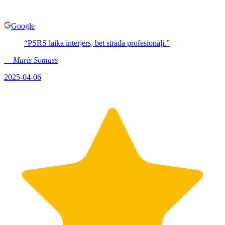
Google
“
PSRS laika interjērs, bet strādā profesionāļi.
”
—
Maris Somass
2025-04-06