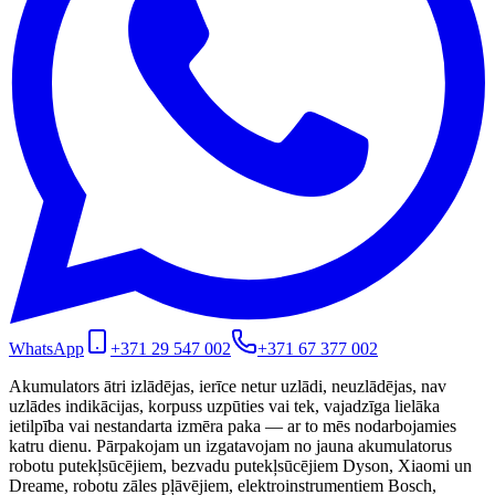
WhatsApp
+371 29 547 002
+371 67 377 002
Akumulators ātri izlādējas, ierīce netur uzlādi, neuzlādējas, nav
uzlādes indikācijas, korpuss uzpūties vai tek, vajadzīga lielāka
ietilpība vai nestandarta izmēra paka — ar to mēs nodarbojamies
katru dienu. Pārpakojam un izgatavojam no jauna akumulatorus
robotu putekļsūcējiem, bezvadu putekļsūcējiem Dyson, Xiaomi un
Dreame, robotu zāles pļāvējiem, elektroinstrumentiem Bosch,