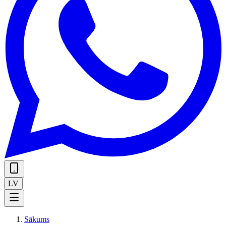
LV
Sākums