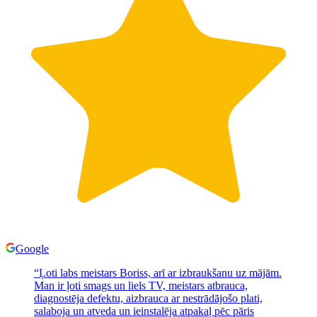
Google
“
Ļoti labs meistars Boriss, arī ar izbraukšanu uz mājām.
Man ir ļoti smags un liels TV, meistars atbrauca,
diagnostēja defektu, aizbrauca ar nestrādājošo plati,
salaboja un atveda un ieinstalēja atpakaļ pēc pāris