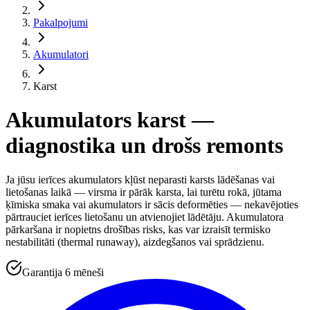
Pakalpojumi
Akumulatori
Karst
Akumulators karst —
diagnostika un drošs remonts
Ja jūsu ierīces akumulators kļūst neparasti karsts lādēšanas vai
lietošanas laikā — virsma ir pārāk karsta, lai turētu rokā, jūtama
ķīmiska smaka vai akumulators ir sācis deformēties — nekavējoties
pārtrauciet ierīces lietošanu un atvienojiet lādētāju. Akumulatora
pārkaršana ir nopietns drošības risks, kas var izraisīt termisko
nestabilitāti (thermal runaway), aizdegšanos vai sprādzienu.
Garantija 6 mēneši