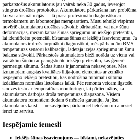
pārkarstošus akumulatorus jau vairāk nekā 30 gadus, ievērojot
stingrus drošības protokolus. Akumulatora pārkaršana nav problēma,
ko var atrisināt mājās — tā prasa profesionālu diagnostiku ar
termokameru un laboratorijas mēraparātiem. Mūsu tehniķi vispirms
novērtē akumulatora drošības stāvokli: pārbaudām, vai nav šūnu
deformācijas, mērām katras šūnas spriegumu un iekšējo pretestību,
lai identificētu potenciāli bīstamas šūnas ar iekšēju īssavienojumu. Ja
akumulators ir drošs turpmākai diagnostikai, mēs pārbaudām BMS
temperatūras sensoru kalibrāciju, lādētāja izejas spriegumu un šūnu
balansa stāvokli. Pārkarstošs akumulators bieži norāda uz vienu vai
vairākām šūnām ar paaugstinātu iekšējo pretestību, kas ģenerē
pārmērīgu siltumu. Šādas šūnas ir jānomaina nekavējoties. Mēs
izmantojam augstas kvalitātes litija-jonu elementus ar zemāko
iespējamo iekšējo pretestību, kas nodrošina minimālu siltuma
izdalīšanos normālas lietošanas laikā. Pēc remonta veicam ilgstošu
slodzes testu ar temperatūras monitoringu, lai pārliecinātos, ka
akumulators darbojas drošā temperatūras diapazonā. Visiem
akumulatoru remontiem dodam 6 mēnešu garantiju. Ja jūsu
akumulators karst — nekavējoties pārtrauciet lietošanu un atnesiet
ierīci uz servisu.
Iespējamie iemesli
Iekšējs šūnas īssavienojums — bīstami, nekavējoties