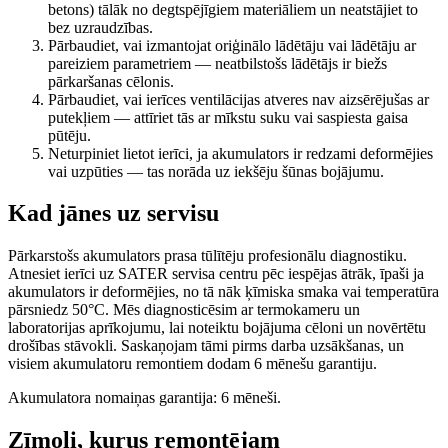
betons) tālāk no degtspējīgiem materiāliem un neatstājiet to
bez uzraudzības.
Pārbaudiet, vai izmantojat oriģinālo lādētāju vai lādētāju ar
pareiziem parametriem — neatbilstošs lādētājs ir biežs
pārkaršanas cēlonis.
Pārbaudiet, vai ierīces ventilācijas atveres nav aizsērējušas ar
putekļiem — attīriet tās ar mīkstu suku vai saspiesta gaisa
pūtēju.
Neturpiniet lietot ierīci, ja akumulators ir redzami deformējies
vai uzpūties — tas norāda uz iekšēju šūnas bojājumu.
Kad jānes uz servisu
Pārkarstošs akumulators prasa tūlītēju profesionālu diagnostiku.
Atnesiet ierīci uz SATER servisa centru pēc iespējas ātrāk, īpaši ja
akumulators ir deformējies, no tā nāk ķīmiska smaka vai temperatūra
pārsniedz 50°C. Mēs diagnosticēsim ar termokameru un
laboratorijas aprīkojumu, lai noteiktu bojājuma cēloni un novērtētu
drošības stāvokli. Saskaņojam tāmi pirms darba uzsākšanas, un
visiem akumulatoru remontiem dodam 6 mēnešu garantiju.
Akumulatora nomaiņas garantija: 6 mēneši.
Zīmoli, kurus remontējam