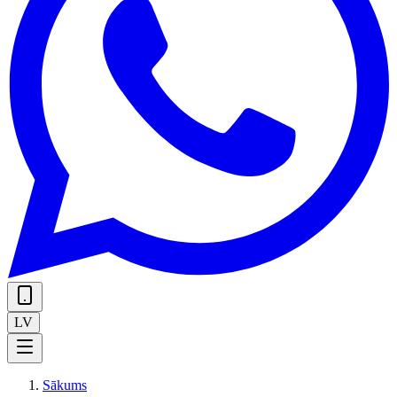
LV
Sākums