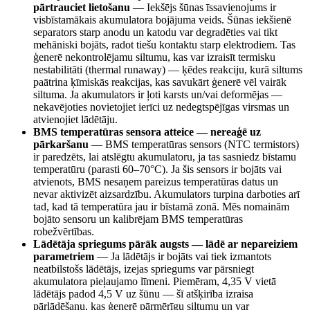
pārtrauciet lietošanu
—
Iekšējs šūnas īssavienojums ir
visbīstamākais akumulatora bojājuma veids. Šūnas iekšienē
separators starp anodu un katodu var degradēties vai tikt
mehāniski bojāts, radot tiešu kontaktu starp elektrodiem. Tas
ģenerē nekontrolējamu siltumu, kas var izraisīt termisku
nestabilitāti (thermal runaway) — ķēdes reakciju, kurā siltums
paātrina ķīmiskās reakcijas, kas savukārt ģenerē vēl vairāk
siltuma. Ja akumulators ir ļoti karsts un/vai deformējas —
nekavējoties novietojiet ierīci uz nedegtspējīgas virsmas un
atvienojiet lādētāju.
BMS temperatūras sensora atteice — nereaģē uz
pārkaršanu
—
BMS temperatūras sensors (NTC termistors)
ir paredzēts, lai atslēgtu akumulatoru, ja tas sasniedz bīstamu
temperatūru (parasti 60–70°C). Ja šis sensors ir bojāts vai
atvienots, BMS nesaņem pareizus temperatūras datus un
nevar aktivizēt aizsardzību. Akumulators turpina darboties arī
tad, kad tā temperatūra jau ir bīstamā zonā. Mēs nomainām
bojāto sensoru un kalibrējam BMS temperatūras
robežvērtības.
Lādētāja spriegums pārāk augsts — lādē ar nepareiziem
parametriem
—
Ja lādētājs ir bojāts vai tiek izmantots
neatbilstošs lādētājs, izejas spriegums var pārsniegt
akumulatora pieļaujamo līmeni. Piemēram, 4,35 V vietā
lādētājs padod 4,5 V uz šūnu — šī atšķirība izraisa
pārlādēšanu, kas ģenerē pārmērīgu siltumu un var