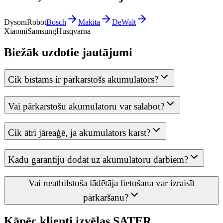
Dyson
iRobot
Bosch
Makita
DeWalt
Xiaomi
Samsung
Husqvarna
Biežāk uzdotie jautājumi
Cik bīstams ir pārkarstošs akumulators?
Vai pārkarstošu akumulatoru var salabot?
Cik ātri jāreaģē, ja akumulators karst?
Kādu garantiju dodat uz akumulatoru darbiem?
Vai neatbilstoša lādētāja lietošana var izraisīt
pārkaršanu?
Kāpēc klienti izvēlas SATER