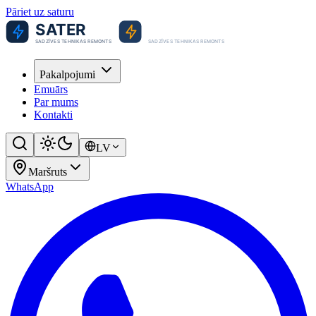
Pāriet uz saturu
Pakalpojumi
Emuārs
Par mums
Kontakti
LV
Maršruts
WhatsApp