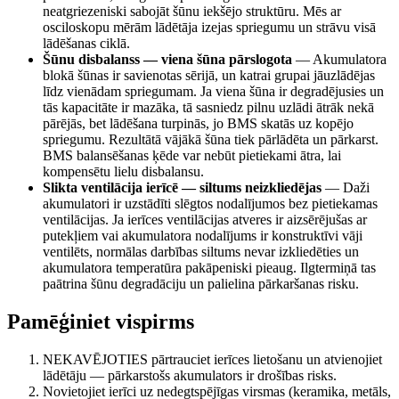
neatgriezeniski sabojāt šūnu iekšējo struktūru. Mēs ar
osciloskopu mērām lādētāja izejas spriegumu un strāvu visā
lādēšanas ciklā.
Šūnu disbalanss — viena šūna pārslogota
—
Akumulatora
blokā šūnas ir savienotas sērijā, un katrai grupai jāuzlādējas
līdz vienādam spriegumam. Ja viena šūna ir degradējusies un
tās kapacitāte ir mazāka, tā sasniedz pilnu uzlādi ātrāk nekā
pārējās, bet lādēšana turpinās, jo BMS skatās uz kopējo
spriegumu. Rezultātā vājākā šūna tiek pārlādēta un pārkarst.
BMS balansēšanas ķēde var nebūt pietiekami ātra, lai
kompensētu lielu disbalansu.
Slikta ventilācija ierīcē — siltums neizkliedējas
—
Daži
akumulatori ir uzstādīti slēgtos nodalījumos bez pietiekamas
ventilācijas. Ja ierīces ventilācijas atveres ir aizsērējušas ar
putekļiem vai akumulatora nodalījums ir konstruktīvi vāji
ventilēts, normālas darbības siltums nevar izkliedēties un
akumulatora temperatūra pakāpeniski pieaug. Ilgtermiņā tas
paātrina šūnu degradāciju un palielina pārkaršanas risku.
Pamēģiniet vispirms
NEKAVĒJOTIES pārtrauciet ierīces lietošanu un atvienojiet
lādētāju — pārkarstošs akumulators ir drošības risks.
Novietojiet ierīci uz nedegtspējīgas virsmas (keramika, metāls,