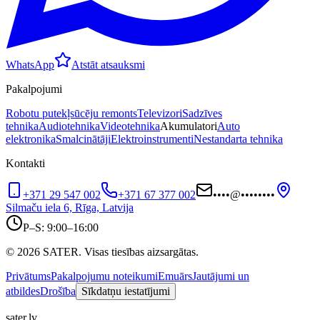
WhatsApp
Atstāt atsauksmi
Pakalpojumi
Robotu putekļsūcēju remonts
Televizori
Sadzīves
tehnika
Audiotehnika
Videotehnika
Akumulatori
Auto
elektronika
Smalcinātāji
Elektroinstrumenti
Nestandarta tehnika
Kontakti
+371 29 547 002
+371 67 377 002
••••
@
••••••••
Silmaču iela 6, Rīga, Latvija
P–S: 9:00–16:00
© 2026 SATER. Visas tiesības aizsargātas.
Privātums
Pakalpojumu noteikumi
Emuārs
Jautājumi un
atbildes
Drošība
Sīkdatņu iestatījumi
sater.lv