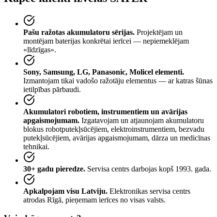
Pašu ražotas akumulatoru sērijas.
Projektējam un
montējam baterijas konkrētai ierīcei — nepiemeklējam
«līdzīgas».
Sony, Samsung, LG, Panasonic, Molicel elementi.
Izmantojam tikai vadošo ražotāju elementus — ar katras šūnas
ietilpības pārbaudi.
Akumulatori robotiem, instrumentiem un avārijas
apgaismojumam.
Izgatavojam un atjaunojam akumulatoru
blokus robotputekļsūcējiem, elektroinstrumentiem, bezvadu
putekļsūcējiem, avārijas apgaismojumam, dārza un medicīnas
tehnikai.
30+ gadu pieredze.
Servisa centrs darbojas kopš 1993. gada.
Apkalpojam visu Latviju.
Elektronikas servisa centrs
atrodas Rīgā, pieņemam ierīces no visas valsts.