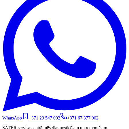
WhatsApp
+371 29 547 002
+371 67 377 002
SATER servisa centrā mēs diagnosticējam un remontējam