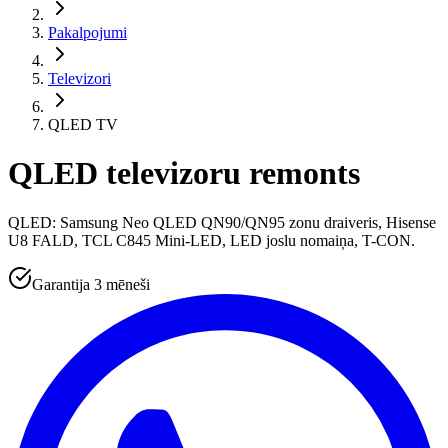
Pakalpojumi
Televizori
QLED TV
QLED televizoru remonts
QLED: Samsung Neo QLED QN90/QN95 zonu draiveris, Hisense
U8 FALD, TCL C845 Mini-LED, LED joslu nomaiņa, T-CON.
Garantija 3 mēneši