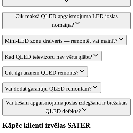
Cik maksā QLED apgaismojuma LED joslas
nomaiņa?
Mini-LED zonu draiveris — remontēt vai mainīt?
Kad QLED televizoru nav vērts glābt?
Cik ilgi aizņem QLED remonts?
Vai dodat garantiju QLED remontam?
Vai tiešām apgaismojuma joslas izdegšana ir biežākais
QLED defekts?
Kāpēc klienti izvēlas SATER