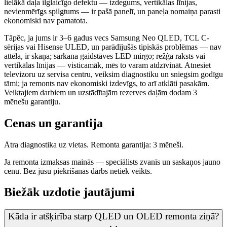
lielākā daļa ilglaicīgo defektu — izdegums, vertikālas līnijas,
nevienmērīgs spilgtums — ir pašā panelī, un paneļa nomaiņa parasti
ekonomiski nav pamatota.
Tāpēc, ja jums ir 3–6 gadus vecs Samsung Neo QLED, TCL C-
sērijas vai Hisense ULED, un parādījušās tipiskās problēmas — nav
attēla, ir skaņa; sarkana gaidstāves LED mirgo; režģa raksts vai
vertikālas līnijas — visticamāk, mēs to varam atdzīvināt. Atnesiet
televizoru uz servisa centru, veiksim diagnostiku un sniegsim godīgu
tāmi; ja remonts nav ekonomiski izdevīgs, to arī atklāti pasakām.
Veiktajiem darbiem un uzstādītajām rezerves daļām dodam 3
mēnešu garantiju.
Cenas un garantija
Ātra diagnostika uz vietas. Remonta garantija: 3 mēneši.
Ja remonta izmaksas mainās — speciālists zvanīs un saskaņos jauno
cenu. Bez jūsu piekrišanas darbs netiek veikts.
Biežāk uzdotie jautājumi
Kāda ir atšķirība starp QLED un OLED remonta ziņā?