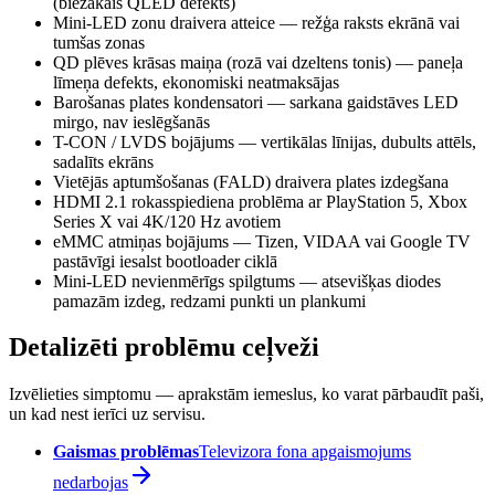
(biežākais QLED defekts)
Mini-LED zonu draivera atteice — režģa raksts ekrānā vai
tumšas zonas
QD plēves krāsas maiņa (rozā vai dzeltens tonis) — paneļa
līmeņa defekts, ekonomiski neatmaksājas
Barošanas plates kondensatori — sarkana gaidstāves LED
mirgo, nav ieslēgšanās
T-CON / LVDS bojājums — vertikālas līnijas, dubults attēls,
sadalīts ekrāns
Vietējās aptumšošanas (FALD) draivera plates izdegšana
HDMI 2.1 rokasspiediena problēma ar PlayStation 5, Xbox
Series X vai 4K/120 Hz avotiem
eMMC atmiņas bojājums — Tizen, VIDAA vai Google TV
pastāvīgi iesalst bootloader ciklā
Mini-LED nevienmērīgs spilgtums — atsevišķas diodes
pamazām izdeg, redzami punkti un plankumi
Detalizēti problēmu ceļveži
Izvēlieties simptomu — aprakstām iemeslus, ko varat pārbaudīt paši,
un kad nest ierīci uz servisu.
Gaismas problēmas
Televizora fona apgaismojums
nedarbojas