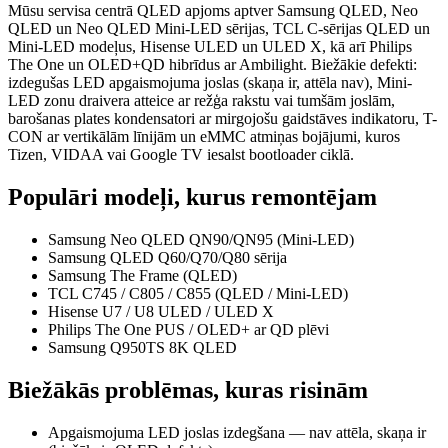
Mūsu servisa centrā QLED apjoms aptver Samsung QLED, Neo
QLED un Neo QLED Mini-LED sērijas, TCL C-sērijas QLED un
Mini-LED modeļus, Hisense ULED un ULED X, kā arī Philips
The One un OLED+QD hibrīdus ar Ambilight. Biežākie defekti:
izdegušas LED apgaismojuma joslas (skaņa ir, attēla nav), Mini-
LED zonu draivera atteice ar režģa rakstu vai tumšām joslām,
barošanas plates kondensatori ar mirgojošu gaidstāves indikatoru, T-
CON ar vertikālām līnijām un eMMC atmiņas bojājumi, kuros
Tizen, VIDAA vai Google TV iesalst bootloader ciklā.
Populāri modeļi, kurus remontējam
Samsung Neo QLED QN90/QN95 (Mini-LED)
Samsung QLED Q60/Q70/Q80 sērija
Samsung The Frame (QLED)
TCL C745 / C805 / C855 (QLED / Mini-LED)
Hisense U7 / U8 ULED / ULED X
Philips The One PUS / OLED+ ar QD plēvi
Samsung Q950TS 8K QLED
Biežākās problēmas, kuras risinām
Apgaismojuma LED joslas izdegšana — nav attēla, skaņa ir