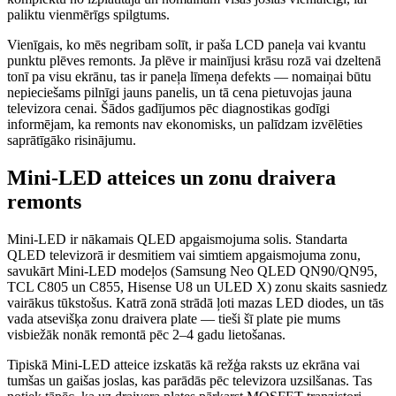
paliktu vienmērīgs spilgtums.
Vienīgais, ko mēs negribam solīt, ir paša LCD paneļa vai kvantu
punktu plēves remonts. Ja plēve ir mainījusi krāsu rozā vai dzeltenā
tonī pa visu ekrānu, tas ir paneļa līmeņa defekts — nomaiņai būtu
nepieciešams pilnīgi jauns panelis, un tā cena pietuvojas jauna
televizora cenai. Šādos gadījumos pēc diagnostikas godīgi
informējam, ka remonts nav ekonomisks, un palīdzam izvēlēties
saprātīgāko risinājumu.
Mini-LED atteices un zonu draivera
remonts
Mini-LED ir nākamais QLED apgaismojuma solis. Standarta
QLED televizorā ir desmitiem vai simtiem apgaismojuma zonu,
savukārt Mini-LED modeļos (Samsung Neo QLED QN90/QN95,
TCL C805 un C855, Hisense U8 un ULED X) zonu skaits sasniedz
vairākus tūkstošus. Katrā zonā strādā ļoti mazas LED diodes, un tās
vada atsevišķa zonu draivera plate — tieši šī plate pie mums
visbiežāk nonāk remontā pēc 2–4 gadu lietošanas.
Tipiskā Mini-LED atteice izskatās kā režģa raksts uz ekrāna vai
tumšas un gaišas joslas, kas parādās pēc televizora uzsilšanas. Tas