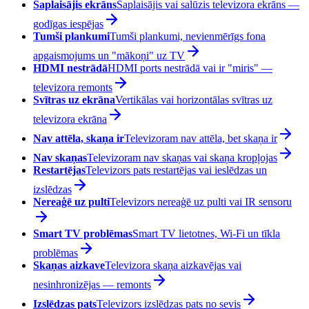
Saplaisājis ekrāns
Saplaisājis vai salūzis televizora ekrāns —
godīgas iespējas
Tumši plankumi
Tumši plankumi, nevienmērīgs fona
apgaismojums un "mākoņi" uz TV
HDMI nestrādā
HDMI ports nestrādā vai ir "miris" —
televizora remonts
Svītras uz ekrāna
Vertikālas vai horizontālas svītras uz
televizora ekrāna
Nav attēla, skaņa ir
Televizoram nav attēla, bet skaņa ir
Nav skaņas
Televizoram nav skaņas vai skaņa kropļojas
Restartējas
Televizors pats restartējas vai ieslēdzas un
izslēdzas
Nereaģē uz pulti
Televizors nereaģē uz pulti vai IR sensoru
Smart TV problēmas
Smart TV lietotnes, Wi-Fi un tīkla
problēmas
Skaņas aizkave
Televizora skaņa aizkavējas vai
nesinhronizējas — remonts
Izslēdzas pats
Televizors izslēdzas pats no sevis