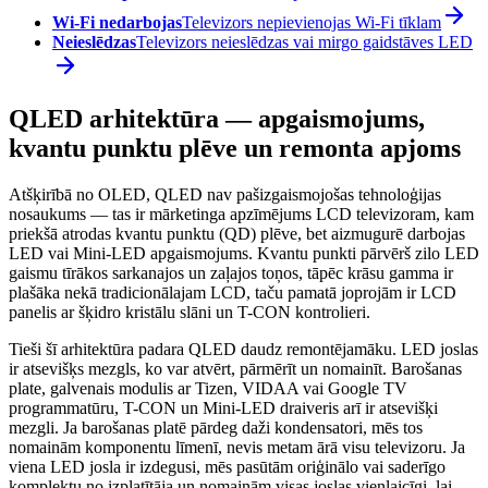
Wi-Fi nedarbojas
Televizors nepievienojas Wi-Fi tīklam
Neieslēdzas
Televizors neieslēdzas vai mirgo gaidstāves LED
QLED arhitektūra — apgaismojums,
kvantu punktu plēve un remonta apjoms
Atšķirībā no OLED, QLED nav pašizgaismojošas tehnoloģijas
nosaukums — tas ir mārketinga apzīmējums LCD televizoram, kam
priekšā atrodas kvantu punktu (QD) plēve, bet aizmugurē darbojas
LED vai Mini-LED apgaismojums. Kvantu punkti pārvērš zilo LED
gaismu tīrākos sarkanajos un zaļajos toņos, tāpēc krāsu gamma ir
plašāka nekā tradicionālajam LCD, taču pamatā joprojām ir LCD
panelis ar šķidro kristālu slāni un T-CON kontrolieri.
Tieši šī arhitektūra padara QLED daudz remontējamāku. LED joslas
ir atsevišķs mezgls, ko var atvērt, pārmērīt un nomainīt. Barošanas
plate, galvenais modulis ar Tizen, VIDAA vai Google TV
programmatūru, T-CON un Mini-LED draiveris arī ir atsevišķi
mezgli. Ja barošanas platē pārdeg daži kondensatori, mēs tos
nomainām komponentu līmenī, nevis metam ārā visu televizoru. Ja
viena LED josla ir izdegusi, mēs pasūtām oriģinālo vai saderīgo
komplektu no izplatītāja un nomainām visas joslas vienlaicīgi, lai