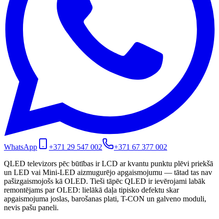
WhatsApp
+371 29 547 002
+371 67 377 002
QLED televizors pēc būtības ir LCD ar kvantu punktu plēvi priekšā
un LED vai Mini-LED aizmugurējo apgaismojumu — tātad tas nav
pašizgaismojošs kā OLED. Tieši tāpēc QLED ir ievērojami labāk
remontējams par OLED: lielākā daļa tipisko defektu skar
apgaismojuma joslas, barošanas plati, T-CON un galveno moduli,
nevis pašu paneli.