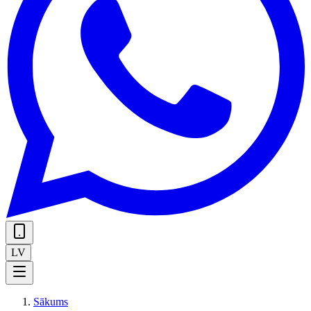
LV
Sākums