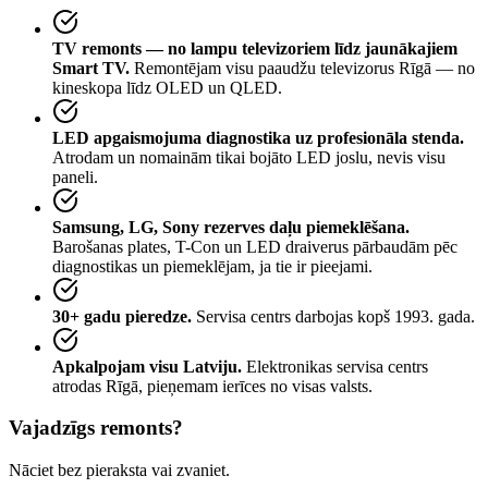
TV remonts — no lampu televizoriem līdz jaunākajiem
Smart TV.
Remontējam visu paaudžu televizorus Rīgā — no
kineskopa līdz OLED un QLED.
LED apgaismojuma diagnostika uz profesionāla stenda.
Atrodam un nomainām tikai bojāto LED joslu, nevis visu
paneli.
Samsung, LG, Sony rezerves daļu piemeklēšana.
Barošanas plates, T-Con un LED draiverus pārbaudām pēc
diagnostikas un piemeklējam, ja tie ir pieejami.
30+ gadu pieredze.
Servisa centrs darbojas kopš 1993. gada.
Apkalpojam visu Latviju.
Elektronikas servisa centrs
atrodas Rīgā, pieņemam ierīces no visas valsts.
Vajadzīgs remonts?
Nāciet bez pieraksta vai zvaniet.