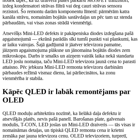
notiek tāpēc, ka uz draivera plates pārkarst MOSFET tranzistori,
izdeg kondensatori strāvas filtrā vai deg cauri strāvas sensora
rezistori. Šo remontu darām komponentu līmenī: pārmērām katra
kanāla strāvu, nomainām bojātās sastāvdaļas un pēc tam uz stenda
pārbaudām, vai visas zonas strādā vienmērīgi.
Atsevišķs Mini-LED defekts ir pakāpeniska diodes izdegšana pašā
apgaismojumā — ekrānā parādās sīki tumši punkti vai plankumi, kas
ar laiku vairojas. Šajā gadījumā ir jāatver televizora pamatne,
jāizņem apgaismojuma plāksne un jānomaina bojātās diodes zem
mikroskopa. Darbs ir smalks un aizņem vairāk laika nekā standarta
LED joslu nomaiņa, taču Mini-LED televizora jaunā cena to parasti
attaisno. Pēc jebkura Mini-LED remonta televizoru darbinām
pārbaudes režīmā vismaz dienu, lai pārliecinātos, ka zonu
vienmērība ir stabila.
Kāpēc QLED ir labāk remontējams par
OLED
QLED moduļu arhitektūra nozīmē, ka lielākā daļa defektu ir
atsevišķās platēs, nevis pašā panelī. Barošanas plate, galvenais
modulis, T-CON, LED joslas un Mini-LED draiveris — tās visas ir
nomaināmas detaļas, un tipiskā QLED remonta cena ir krietni
zemāka par jauna televizora cenu. OLED televizoriem, turpretī,