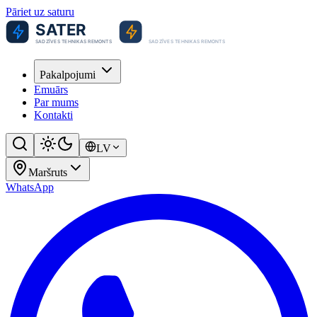
Pāriet uz saturu
Pakalpojumi
Emuārs
Par mums
Kontakti
LV
Maršruts
WhatsApp