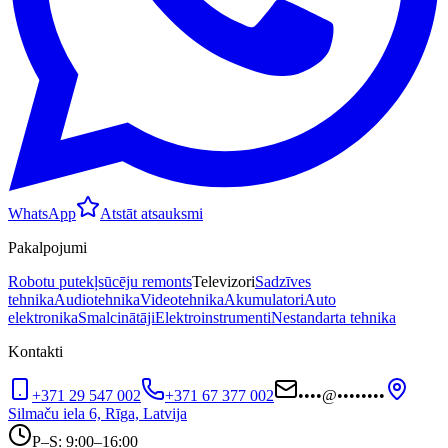
WhatsApp
Atstāt atsauksmi
Pakalpojumi
Robotu putekļsūcēju remonts
Televizori
Sadzīves
tehnika
Audiotehnika
Videotehnika
Akumulatori
Auto
elektronika
Smalcinātāji
Elektroinstrumenti
Nestandarta tehnika
Kontakti
+371 29 547 002
+371 67 377 002
••••
@
••••••••
Silmaču iela 6, Rīga, Latvija
P–S: 9:00–16:00