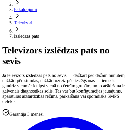
Pakalpojumi
Televizori
Izslēdzas pats
Televizors izslēdzas pats no
sevis
Ja televizors izslēdzas pats no sevis — dažkārt pēc dažām minūtēm,
dažkārt pēc stundas, dažkārt uzreiz pēc ieslēgšanas — iemesls
gandrīz vienmēr ietilpst vienā no četrām grupām, un to atšķiršana ir
galvenais diagnostikas solis. Tas var būt konfigurācijas jautājums,
aparatūras aizsardzības režīms, pārkaršana vai sporādisks SMPS
defekts.
Garantija 3 mēneši