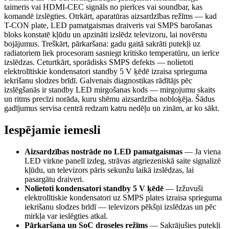
taimeris vai HDMI-CEC signāls no pierīces vai soundbar, kas
komandē izslēgties. Otrkārt, aparatūras aizsardzības režīms — kad
T-CON plate, LED pamatgaismas draiveris vai SMPS barošanas
bloks konstatē kļūdu un apzināti izslēdz televizoru, lai novērstu
bojājumus. Treškārt, pārkaršana: gadu gaitā sakrāti putekļi uz
radiatoriem liek procesoram sasniegt kritisko temperatūru, un ierīce
izslēdzas. Ceturtkārt, sporādisks SMPS defekts — nolietoti
elektrolītiskie kondensatori standby 5 V ķēdē izraisa sprieguma
iekrišanu slodzes brīdī. Galvenais diagnostikas rādītājs pēc
izslēgšanās ir standby LED mirgošanas kods — mirgojumu skaits
un ritms precīzi norāda, kuru shēmu aizsardzība nobloķēja. Šādus
gadījumus servisa centrā redzam katru nedēļu un zinām, ar ko sākt.
Iespējamie iemesli
Aizsardzības nostrāde no LED pamatgaismas
—
Ja viena
LED virkne panelī izdeg, strāvas atgriezeniskā saite signalizē
kļūdu, un televizors pāris sekunžu laikā izslēdzas, lai
pasargātu draiveri.
Nolietoti kondensatori standby 5 V ķēdē
—
Izžuvuši
elektrolītiskie kondensatori uz SMPS plates izraisa sprieguma
iekrišanu slodzes brīdī — televizors pēkšņi izslēdzas un pēc
mirkļa var ieslēgties atkal.
Pārkaršana un SoC droseles režīms
—
Sakrājušies putekļi