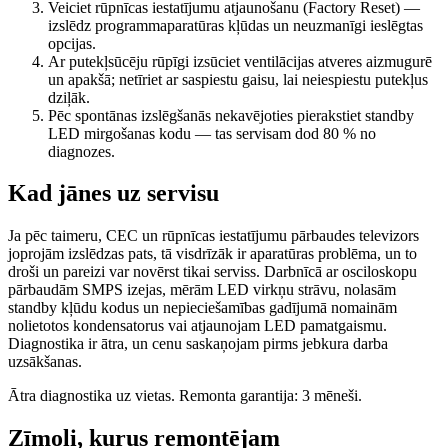
Veiciet rūpnīcas iestatījumu atjaunošanu (Factory Reset) —
izslēdz programmaparatūras kļūdas un neuzmanīgi ieslēgtas
opcijas.
Ar putekļsūcēju rūpīgi izsūciet ventilācijas atveres aizmugurē
un apakšā; netīriet ar saspiestu gaisu, lai neiespiestu putekļus
dziļāk.
Pēc spontānas izslēgšanās nekavējoties pierakstiet standby
LED mirgošanas kodu — tas servisam dod 80 % no
diagnozes.
Kad jānes uz servisu
Ja pēc taimeru, CEC un rūpnīcas iestatījumu pārbaudes televizors
joprojām izslēdzas pats, tā visdrīzāk ir aparatūras problēma, un to
droši un pareizi var novērst tikai serviss. Darbnīcā ar osciloskopu
pārbaudām SMPS izejas, mērām LED virkņu strāvu, nolasām
standby kļūdu kodus un nepieciešamības gadījumā nomainām
nolietotos kondensatorus vai atjaunojam LED pamatgaismu.
Diagnostika ir ātra, un cenu saskaņojam pirms jebkura darba
uzsākšanas.
Ātra diagnostika uz vietas. Remonta garantija: 3 mēneši.
Zīmoli, kurus remontējam