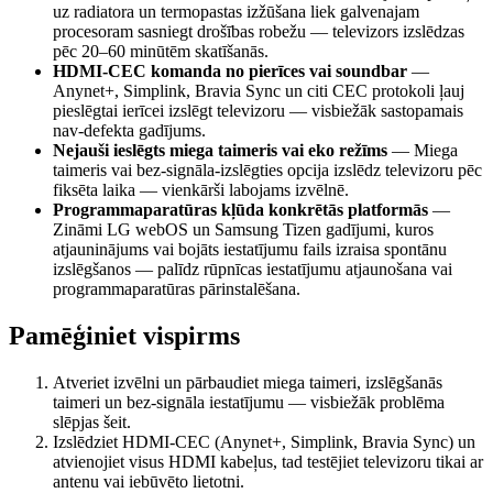
uz radiatora un termopastas izžūšana liek galvenajam
procesoram sasniegt drošības robežu — televizors izslēdzas
pēc 20–60 minūtēm skatīšanās.
HDMI-CEC komanda no pierīces vai soundbar
—
Anynet+, Simplink, Bravia Sync un citi CEC protokoli ļauj
pieslēgtai ierīcei izslēgt televizoru — visbiežāk sastopamais
nav-defekta gadījums.
Nejauši ieslēgts miega taimeris vai eko režīms
—
Miega
taimeris vai bez-signāla-izslēgties opcija izslēdz televizoru pēc
fiksēta laika — vienkārši labojams izvēlnē.
Programmaparatūras kļūda konkrētās platformās
—
Zināmi LG webOS un Samsung Tizen gadījumi, kuros
atjauninājums vai bojāts iestatījumu fails izraisa spontānu
izslēgšanos — palīdz rūpnīcas iestatījumu atjaunošana vai
programmaparatūras pārinstalēšana.
Pamēģiniet vispirms
Atveriet izvēlni un pārbaudiet miega taimeri, izslēgšanās
taimeri un bez-signāla iestatījumu — visbiežāk problēma
slēpjas šeit.
Izslēdziet HDMI-CEC (Anynet+, Simplink, Bravia Sync) un
atvienojiet visus HDMI kabeļus, tad testējiet televizoru tikai ar
antenu vai iebūvēto lietotni.