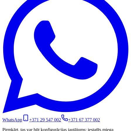
WhatsApp
+371 29 547 002
+371 67 377 002
Pirmkārt, tas var būt konfigurācijas jautājums: iestatīts miega