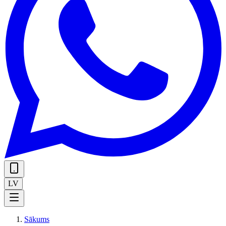
LV
Sākums