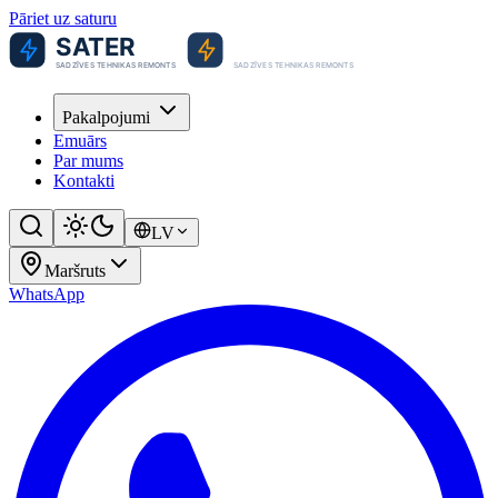
Pāriet uz saturu
Pakalpojumi
Emuārs
Par mums
Kontakti
LV
Maršruts
WhatsApp