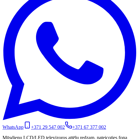
WhatsApp
+371 29 547 002
+371 67 377 002
Mūsdienu LCD/LED televizoros attēlu redzam, pateicoties fona