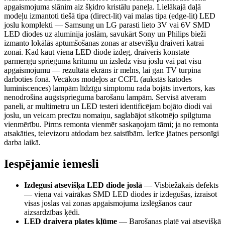
apgaismojuma slānim aiz šķidro kristālu paneļa. Lielākajā daļā
modeļu izmantoti tiešā tipa (direct-lit) vai malas tipa (edge-lit) LED
joslu komplekti — Samsung un LG parasti lieto 3V vai 6V SMD
LED diodes uz alumīnija joslām, savukārt Sony un Philips bieži
izmanto lokālās aptumšošanas zonas ar atsevišķu draiveri katrai
zonai. Kad kaut viena LED diode izdeg, draiveris konstatē
pārmērīgu sprieguma kritumu un izslēdz visu joslu vai pat visu
apgaismojumu — rezultātā ekrāns ir melns, lai gan TV turpina
darboties fonā. Vecākos modeļos ar CCFL (aukstās katodes
luminiscences) lampām līdzīgu simptomu rada bojāts invertors, kas
nenodrošina augstsprieguma barošanu lampām. Servisā atveram
paneli, ar multimetru un LED testeri identificējam bojāto diodi vai
joslu, un veicam precīzu nomaiņu, saglabājot sākotnējo spilgtuma
vienmērību. Pirms remonta vienmēr saskaņojam tāmi; ja no remonta
atsakāties, televizoru atdodam bez saistībām. Ierīce jāatnes personīgi
darba laikā.
Iespējamie iemesli
Izdegusi atsevišķa LED diode joslā
—
Visbiežākais defekts
— viena vai vairākas SMD LED diodes ir izdegušas, izraisot
visas joslas vai zonas apgaismojuma izslēgšanos caur
aizsardzības ķēdi.
LED draivera plates kļūme
—
Barošanas platē vai atsevišķā