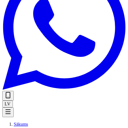
LV
Sākums