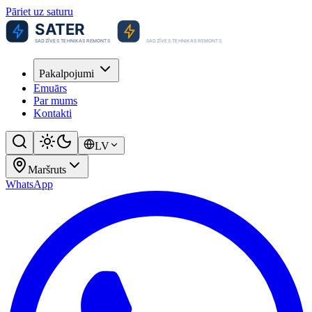
Pāriet uz saturu
Pakalpojumi
Emuārs
Par mums
Kontakti
LV
Maršruts
WhatsApp