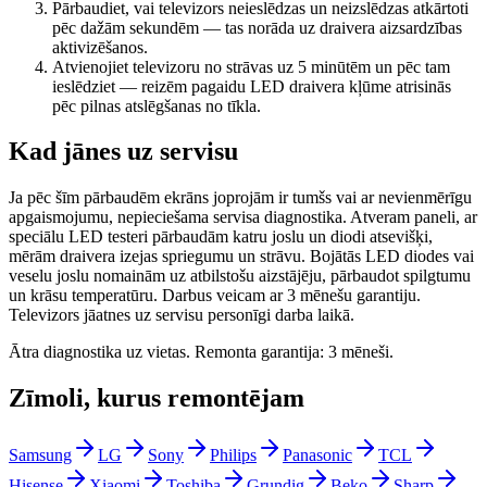
Pārbaudiet, vai televizors neieslēdzas un neizslēdzas atkārtoti
pēc dažām sekundēm — tas norāda uz draivera aizsardzības
aktivizēšanos.
Atvienojiet televizoru no strāvas uz 5 minūtēm un pēc tam
ieslēdziet — reizēm pagaidu LED draivera kļūme atrisinās
pēc pilnas atslēgšanas no tīkla.
Kad jānes uz servisu
Ja pēc šīm pārbaudēm ekrāns joprojām ir tumšs vai ar nevienmērīgu
apgaismojumu, nepieciešama servisa diagnostika. Atveram paneli, ar
speciālu LED testeri pārbaudām katru joslu un diodi atsevišķi,
mērām draivera izejas spriegumu un strāvu. Bojātās LED diodes vai
veselu joslu nomainām uz atbilstošu aizstājēju, pārbaudot spilgtumu
un krāsu temperatūru. Darbus veicam ar 3 mēnešu garantiju.
Televizors jāatnes uz servisu personīgi darba laikā.
Ātra diagnostika uz vietas. Remonta garantija: 3 mēneši.
Zīmoli, kurus remontējam
Samsung
LG
Sony
Philips
Panasonic
TCL
Hisense
Xiaomi
Toshiba
Grundig
Beko
Sharp