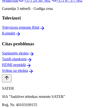
WhatsApp
+371 29 547 002
+371 67 377 002
Garantija 3 mēneši · Godīga cena
Televizori
Televizoru remonts Rīgā
Kontakti
Citas problēmas
Saplaisājis ekrāns
Tumši plankumi
HDMI nestrādā
Svītras uz ekrāna
SATER
SIA "Sadzīves tehnikas remonts SATER"
Reģ. Nr. 40103109155