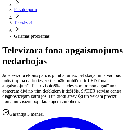
Pakalpojumi
Televizori
Gaismas problēmas
Televizora fona apgaismojums
nedarbojas
Ja televizora ekrāns palicis pilnībā tumšs, bet skaņa un tālvadības
pults turpina darboties, visticamāk problēma ir LED fona
apgaismojumā. Tas ir visbiežākais televizoru remonta gadījums —
apmēram divi no trim defektiem ir tieši šis. SATER servisa centrā
diagnosticējam katru joslu un diodi atsevišķi un veicam precīzu
nomaiņu visiem populārākajiem zīmoliem.
Garantija 3 mēneši