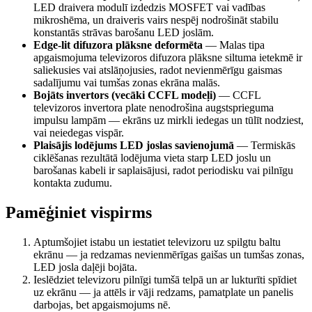
LED draivera modulī izdedzis MOSFET vai vadības
mikroshēma, un draiveris vairs nespēj nodrošināt stabilu
konstantās strāvas barošanu LED joslām.
Edge-lit difuzora plāksne deformēta
—
Malas tipa
apgaismojuma televizoros difuzora plāksne siltuma ietekmē ir
saliekusies vai atslāņojusies, radot nevienmērīgu gaismas
sadalījumu vai tumšas zonas ekrāna malās.
Bojāts invertors (vecāki CCFL modeļi)
—
CCFL
televizoros invertora plate nenodrošina augstsprieguma
impulsu lampām — ekrāns uz mirkli iedegas un tūlīt nodziest,
vai neiedegas vispār.
Plaisājis lodējums LED joslas savienojumā
—
Termiskās
ciklēšanas rezultātā lodējuma vieta starp LED joslu un
barošanas kabeli ir saplaisājusi, radot periodisku vai pilnīgu
kontakta zudumu.
Pamēģiniet vispirms
Aptumšojiet istabu un iestatiet televizoru uz spilgtu baltu
ekrānu — ja redzamas nevienmērīgas gaišas un tumšas zonas,
LED josla daļēji bojāta.
Ieslēdziet televizoru pilnīgi tumšā telpā un ar lukturīti spīdiet
uz ekrānu — ja attēls ir vāji redzams, pamatplate un panelis
darbojas, bet apgaismojums nē.