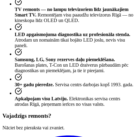
TV remonts — no lampu televizoriem līdz jaunākajiem
Smart TV.
Remontējam visu paaudžu televizorus Rīgā — no
kineskopa līdz OLED un QLED.
LED apgaismojuma diagnostika uz profesionāla stenda.
Atrodam un nomainām tikai bojāto LED joslu, nevis visu
paneli.
Samsung, LG, Sony rezerves daļu piemeklēšana.
Barošanas plates, T-Con un LED draiverus pārbaudām pēc
diagnostikas un piemeklējam, ja tie ir pieejami.
30+ gadu pieredze.
Servisa centrs darbojas kopš 1993. gada.
Apkalpojam visu Latviju.
Elektronikas servisa centrs
atrodas Rīgā, pieņemam ierīces no visas valsts.
Vajadzīgs remonts?
Nāciet bez pieraksta vai zvaniet.