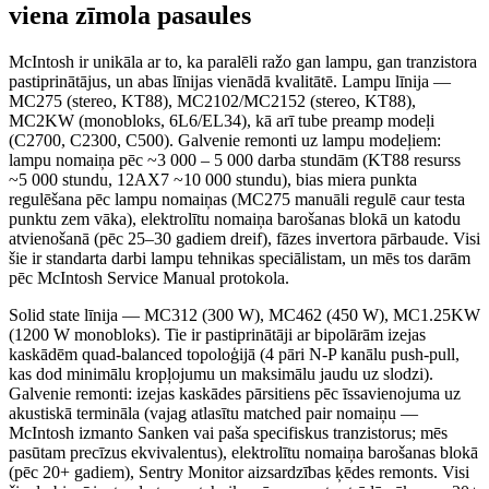
viena zīmola pasaules
McIntosh ir unikāla ar to, ka paralēli ražo gan lampu, gan tranzistora
pastiprinātājus, un abas līnijas vienādā kvalitātē. Lampu līnija —
MC275 (stereo, KT88), MC2102/MC2152 (stereo, KT88),
MC2KW (monobloks, 6L6/EL34), kā arī tube preamp modeļi
(C2700, C2300, C500). Galvenie remonti uz lampu modeļiem:
lampu nomaiņa pēc ~3 000 – 5 000 darba stundām (KT88 resurss
~5 000 stundu, 12AX7 ~10 000 stundu), bias miera punkta
regulēšana pēc lampu nomaiņas (MC275 manuāli regulē caur testa
punktu zem vāka), elektrolītu nomaiņa barošanas blokā un katodu
atvienošanā (pēc 25–30 gadiem dreif), fāzes invertora pārbaude. Visi
šie ir standarta darbi lampu tehnikas speciālistam, un mēs tos darām
pēc McIntosh Service Manual protokola.
Solid state līnija — MC312 (300 W), MC462 (450 W), MC1.25KW
(1200 W monobloks). Tie ir pastiprinātāji ar bipolārām izejas
kaskādēm quad-balanced topoloģijā (4 pāri N-P kanālu push-pull,
kas dod minimālu kropļojumu un maksimālu jaudu uz slodzi).
Galvenie remonti: izejas kaskādes pārsitiens pēc īssavienojuma uz
akustiskā termināla (vajag atlasītu matched pair nomaiņu —
McIntosh izmanto Sanken vai paša specifiskus tranzistorus; mēs
pasūtam precīzus ekvivalentus), elektrolītu nomaiņa barošanas blokā
(pēc 20+ gadiem), Sentry Monitor aizsardzības ķēdes remonts. Visi