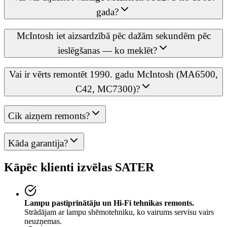
gada?
McIntosh iet aizsardzībā pēc dažām sekundēm pēc
ieslēgšanas — ko meklēt?
Vai ir vērts remontēt 1990. gadu McIntosh (MA6500,
C42, MC7300)?
Cik aizņem remonts?
Kāda garantija?
Kāpēc klienti izvēlas SATER
Lampu pastiprinātāju un Hi-Fi tehnikas remonts.
Strādājam ar lampu shēmotehniku, ko vairums servisu vairs
neuzņemas.