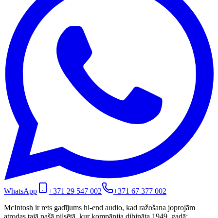
WhatsApp
+371 29 547 002
+371 67 377 002
McIntosh ir rets gadījums hi-end audio, kad ražošana joprojām
atrodas tajā pašā pilsētā, kur kompānija dibināta 1949. gadā: