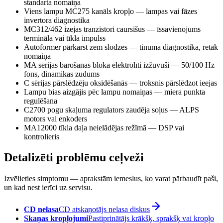
standarta nomaiņa
Viens lampu MC275 kanāls kropļo — lampas vai fāzes
invertora diagnostika
MC312/462 izejas tranzistori caursišus — īssavienojums
termināla vai tīkla impulss
Autoformer pārkarst zem slodzes — tinuma diagnostika, retāk
nomaiņa
MA sērijas barošanas bloka elektrolīti izžuvuši — 50/100 Hz
fons, dinamikas zudums
C sērijas pārslēdzēju oksidēšanās — troksnis pārslēdzot ieejas
Lampu bias aizgājis pēc lampu nomaiņas — miera punkta
regulēšana
C2700 pogu skaļuma regulators zaudēja soļus — ALPS
motors vai enkoders
MA12000 tīkla daļa neielādējas režīmā — DSP vai
kontrolieris
Detalizēti problēmu ceļveži
Izvēlieties simptomu — aprakstām iemeslus, ko varat pārbaudīt paši,
un kad nest ierīci uz servisu.
CD nelasa
CD atskaņotājs nelasa diskus
Skaņas kropļojumi
Pastiprinātājs krākšķ, sprakšķ vai kropļo