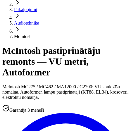
Pakalpojumi
Audiotehnika
McIntosh
McIntosh pastiprinātāju
remonts — VU metri,
Autoformer
McIntosh MC275 / MC462 / MA12000 / C2700: VU spuldzīšu
nomaiņa, Autoformer, lampu pastiprinātāji (KT88, EL34), krosoveri,
elektrolītu nomaiņa.
Garantija 3 mēneši