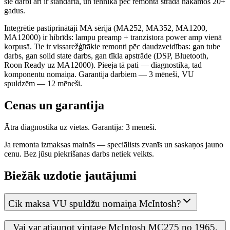
šie darbi arī ir standarta, un tehnika pēc remonta strādā nākamos 20+
gadus.
Integrētie pastiprinātāji MA sērijā (MA252, MA352, MA1200,
MA12000) ir hibrīds: lampu preamp + tranzistora power amp vienā
korpusā. Tie ir vissarežģītākie remonti pēc daudzveidības: gan tube
darbs, gan solid state darbs, gan tīkla apstrāde (DSP, Bluetooth,
Roon Ready uz MA12000). Pieeja tā pati — diagnostika, tad
komponentu nomaiņa. Garantija darbiem — 3 mēneši, VU
spuldzēm — 12 mēneši.
Cenas un garantija
Ātra diagnostika uz vietas. Garantija: 3 mēneši.
Ja remonta izmaksas mainās — speciālists zvanīs un saskaņos jauno
cenu. Bez jūsu piekrišanas darbs netiek veikts.
Biežāk uzdotie jautājumi
Cik maksā VU spuldžu nomaiņa McIntosh?
Vai var atjaunot vintage McIntosh MC275 no 1965.