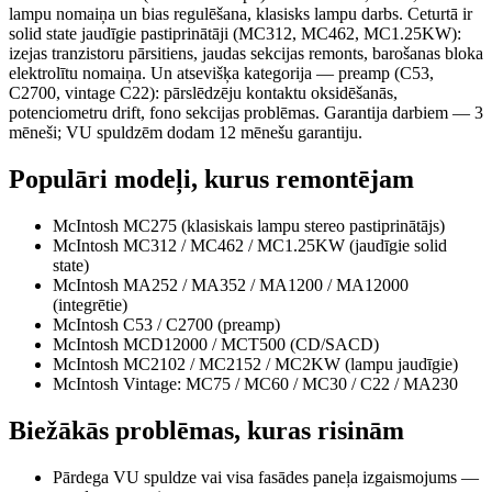
lampu nomaiņa un bias regulēšana, klasisks lampu darbs. Ceturtā ir
solid state jaudīgie pastiprinātāji (MC312, MC462, MC1.25KW):
izejas tranzistoru pārsitiens, jaudas sekcijas remonts, barošanas bloka
elektrolītu nomaiņa. Un atsevišķa kategorija — preamp (C53,
C2700, vintage C22): pārslēdzēju kontaktu oksidēšanās,
potenciometru drift, fono sekcijas problēmas. Garantija darbiem — 3
mēneši; VU spuldzēm dodam 12 mēnešu garantiju.
Populāri modeļi, kurus remontējam
McIntosh MC275 (klasiskais lampu stereo pastiprinātājs)
McIntosh MC312 / MC462 / MC1.25KW (jaudīgie solid
state)
McIntosh MA252 / MA352 / MA1200 / MA12000
(integrētie)
McIntosh C53 / C2700 (preamp)
McIntosh MCD12000 / MCT500 (CD/SACD)
McIntosh MC2102 / MC2152 / MC2KW (lampu jaudīgie)
McIntosh Vintage: MC75 / MC60 / MC30 / C22 / MA230
Biežākās problēmas, kuras risinām
Pārdega VU spuldze vai visa fasādes paneļa izgaismojums —