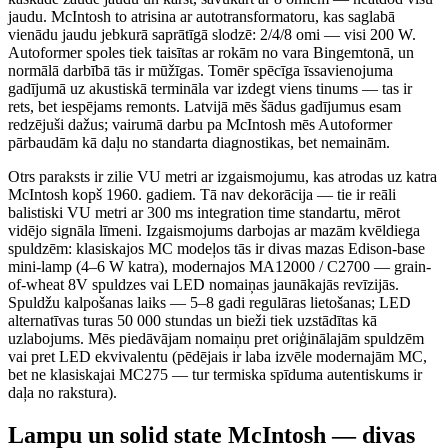
jaudu. McIntosh to atrisina ar autotransformatoru, kas saglabā
vienādu jaudu jebkurā saprātīgā slodzē: 2/4/8 omi — visi 200 W.
Autoformer spoles tiek taisītas ar rokām no vara Bingemtonā, un
normālā darbībā tās ir mūžīgas. Tomēr spēcīga īssavienojuma
gadījumā uz akustiskā termināla var izdegt viens tinums — tas ir
rets, bet iespējams remonts. Latvijā mēs šādus gadījumus esam
redzējuši dažus; vairumā darbu pa McIntosh mēs Autoformer
pārbaudām kā daļu no standarta diagnostikas, bet nemainām.
Otrs paraksts ir zilie VU metri ar izgaismojumu, kas atrodas uz katra
McIntosh kopš 1960. gadiem. Tā nav dekorācija — tie ir reāli
balistiski VU metri ar 300 ms integration time standartu, mērot
vidējo signāla līmeni. Izgaismojums darbojas ar mazām kvēldiega
spuldzēm: klasiskajos MC modeļos tās ir divas mazas Edison-base
mini-lamp (4–6 W katra), modernajos MA12000 / C2700 — grain-
of-wheat 8V spuldzes vai LED nomaiņas jaunākajās revīzijās.
Spuldžu kalpošanas laiks — 5–8 gadi regulāras lietošanas; LED
alternatīvas turas 50 000 stundas un bieži tiek uzstādītas kā
uzlabojums. Mēs piedāvājam nomaiņu pret oriģinālajām spuldzēm
vai pret LED ekvivalentu (pēdējais ir laba izvēle modernajām MC,
bet ne klasiskajai MC275 — tur termiska spīduma autentiskums ir
daļa no rakstura).
Lampu un solid state McIntosh — divas