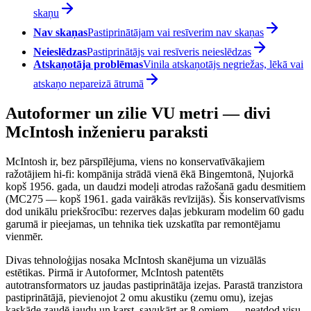
skaņu
Nav skaņas
Pastiprinātājam vai resīverim nav skaņas
Neieslēdzas
Pastiprinātājs vai resīveris neieslēdzas
Atskaņotāja problēmas
Vinila atskaņotājs negriežas, lēkā vai
atskaņo nepareizā ātrumā
Autoformer un zilie VU metri — divi
McIntosh inženieru paraksti
McIntosh ir, bez pārspīlējuma, viens no konservatīvākajiem
ražotājiem hi-fi: kompānija strādā vienā ēkā Bingemtonā, Ņujorkā
kopš 1956. gada, un daudzi modeļi atrodas ražošanā gadu desmitiem
(MC275 — kopš 1961. gada vairākās revīzijās). Šis konservatīvisms
dod unikālu priekšrocību: rezerves daļas jebkuram modelim 60 gadu
garumā ir pieejamas, un tehnika tiek uzskatīta par remontējamu
vienmēr.
Divas tehnoloģijas nosaka McIntosh skanējuma un vizuālās
estētikas. Pirmā ir Autoformer, McIntosh patentēts
autotransformators uz jaudas pastiprinātāja izejas. Parastā tranzistora
pastiprinātājā, pievienojot 2 omu akustiku (zemu omu), izejas
kaskāde zaudē jaudu un karst, savukārt ar 8 omiem — neatdod visu