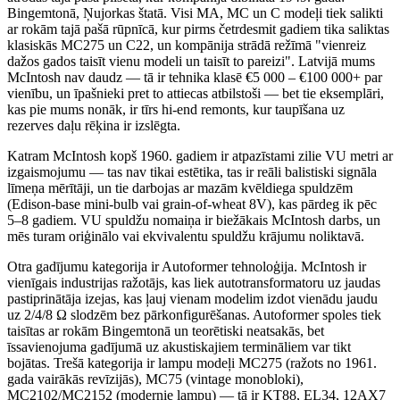
Bingemtonā, Ņujorkas štatā. Visi MA, MC un C modeļi tiek salikti
ar rokām tajā pašā rūpnīcā, kur pirms četrdesmit gadiem tika saliktas
klasiskās MC275 un C22, un kompānija strādā režīmā "vienreiz
dažos gados taisīt vienu modeli un taisīt to pareizi". Latvijā mums
McIntosh nav daudz — tā ir tehnika klasē €5 000 – €100 000+ par
vienību, un īpašnieki pret to attiecas atbilstoši — bet tie eksemplāri,
kas pie mums nonāk, ir tīrs hi-end remonts, kur taupīšana uz
rezerves daļu rēķina ir izslēgta.
Katram McIntosh kopš 1960. gadiem ir atpazīstami zilie VU metri ar
izgaismojumu — tas nav tikai estētika, tas ir reāli balistiski signāla
līmeņa mērītāji, un tie darbojas ar mazām kvēldiega spuldzēm
(Edison-base mini-bulb vai grain-of-wheat 8V), kas pārdeg ik pēc
5–8 gadiem. VU spuldžu nomaiņa ir biežākais McIntosh darbs, un
mēs turam oriģinālo vai ekvivalentu spuldžu krājumu noliktavā.
Otra gadījumu kategorija ir Autoformer tehnoloģija. McIntosh ir
vienīgais industrijas ražotājs, kas liek autotransformatoru uz jaudas
pastiprinātāja izejas, kas ļauj vienam modelim izdot vienādu jaudu
uz 2/4/8 Ω slodzēm bez pārkonfigurēšanas. Autoformer spoles tiek
taisītas ar rokām Bingemtonā un teorētiski neatsakās, bet
īssavienojuma gadījumā uz akustiskajiem termināliem var tikt
bojātas. Trešā kategorija ir lampu modeļi MC275 (ražots no 1961.
gada vairākās revīzijās), MC75 (vintage monobloki),
MC2102/MC2152 (modernie lampu) — tā ir KT88, EL34, 12AX7