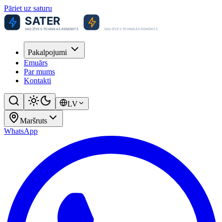
Pāriet uz saturu
Pakalpojumi
Emuārs
Par mums
Kontakti
LV
Maršruts
WhatsApp