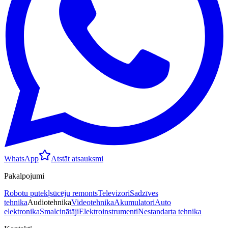
WhatsApp
Atstāt atsauksmi
Pakalpojumi
Robotu putekļsūcēju remonts
Televizori
Sadzīves
tehnika
Audiotehnika
Videotehnika
Akumulatori
Auto
elektronika
Smalcinātāji
Elektroinstrumenti
Nestandarta tehnika