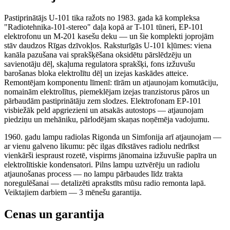
Pastiprinātājs U-101 tika ražots no 1983. gada kā kompleksa
"Radiotehnika-101-stereo" daļa kopā ar T-101 tūneri, EP-101
elektrofonu un M-201 kasešu deku — un šie komplekti joprojām
stāv daudzos Rīgas dzīvokļos. Raksturīgās U-101 kļūmes: viena
kanāla pazušana vai sprakšķēšana oksidētu pārslēdzēju un
savienotāju dēļ, skaļuma regulatora sprakšķi, fons izžuvušu
barošanas bloka elektrolītu dēļ un izejas kaskādes atteice.
Remontējam komponentu līmenī: tīrām un atjaunojam komutāciju,
nomainām elektrolītus, piemeklējam izejas tranzistorus pāros un
pārbaudām pastiprinātāju zem slodzes. Elektrofonam EP-101
visbiežāk peld apgriezieni un atsakās autostops — atjaunojam
piedziņu un mehāniku, pārlodējam skaņas noņēmēja vadojumu.
1960. gadu lampu radiolas Rigonda un Simfonija arī atjaunojam —
ar vienu galveno likumu: pēc ilgas dīkstāves radiolu nedrīkst
vienkārši iespraust rozetē, vispirms jānomaina izžuvušie papīra un
elektrolītiskie kondensatori. Pilns lampu uztvērēju un radiolu
atjaunošanas process — no lampu pārbaudes līdz trakta
noregulēšanai — detalizēti aprakstīts mūsu radio remonta lapā.
Veiktajiem darbiem — 3 mēnešu garantija.
Cenas un garantija