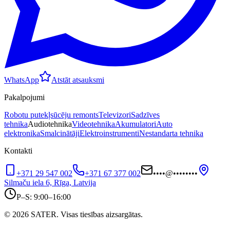
WhatsApp
Atstāt atsauksmi
Pakalpojumi
Robotu putekļsūcēju remonts
Televizori
Sadzīves
tehnika
Audiotehnika
Videotehnika
Akumulatori
Auto
elektronika
Smalcinātāji
Elektroinstrumenti
Nestandarta tehnika
Kontakti
+371 29 547 002
+371 67 377 002
••••
@
••••••••
Silmaču iela 6, Rīga, Latvija
P–S: 9:00–16:00
© 2026 SATER. Visas tiesības aizsargātas.