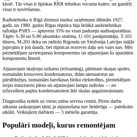
klusē. Tās visas ir tipiskas RRR tehnikas vecuma kaites, un gandrīz
visas ir novēršamas.
Radiotehnika ir Rīgā dzimusi marka: uzņēmums dibināts 1927.
gadā, un 1980. gados Rīgas rūpnīca bija lielākā audiotehnikas
ražotāja PSRS — aptuveni 35% no visas padomju audioaparatūras.
Tāpēc S-30 un S-90 akustisko sistēmu, U-101 pastiprinātāju, T-101
tūneru, M-201 deku un radiolu Rigonda un Simfonija Latvijas mājās
joprojām ir ļoti daudz, bet rūpnīcas rezerves daļu sen vairs nav. Mēs
piemeklējam savietojamus komponentus un atjaunojam šo aparatūru
komponentu līmenī.
Atjaunojam skaļruņu uzkarus (refoaming), pārtinam skaņas spoles,
nomainām krosoveru kondensatorus, tīrām atenuatorus un
pārslēdzējus, nomainām barošanas bloku elektrolītus, piemeklējam
izejas tranzistoru pārus un atjaunojam lampu radiolas — no
izžuvušiem papīra kondensatoriem līdz skalas apgaismojumam.
Diagnostika notiek uz vietas mūsu servisa centrā. Pirms darbu
sākuma saskaņojam tāmi; ja atjaunošana nav lietderīga — pateiksim
atklāti. Veiktajiem darbiem — 3 mēnešu garantija.
Populāri modeļi, kurus remontējam