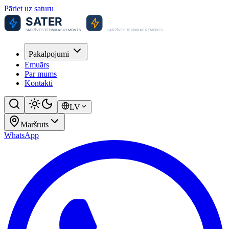
Pāriet uz saturu
Pakalpojumi
Emuārs
Par mums
Kontakti
LV
Maršruts
WhatsApp