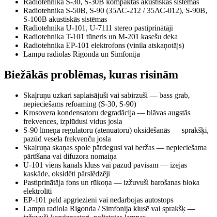
Radiotehnika S-30, S-30B kompaktās akustiskās sistēmas
Radiotehnika S-50B, S-90 (35АС-212 / 35АС-012), S-90B,
S-100B akustiskās sistēmas
Radiotehnika U-101, U-7111 stereo pastiprinātāji
Radiotehnika T-101 tūneris un M-201 kasešu deka
Radiotehnika EP-101 elektrofons (vinila atskaņotājs)
Lampu radiolas Rigonda un Simfonija
Biežākās problēmas, kuras risinām
Skaļruņu uzkari saplaisājuši vai sabirzuši — bass grab,
nepieciešams refoaming (S-30, S-90)
Krosovera kondensatoru degradācija — blāvas augstās
frekvences, izplūdusi vidus josla
S-90 līmeņa regulatoru (atenuatoru) oksidēšanās — sprakšķi,
pazūd vesela frekvenču josla
Skaļruņa skaņas spole pārdegusi vai beržas — nepieciešama
pārtīšana vai difuzora nomaiņa
U-101 viens kanāls kluss vai pazūd pavisam — izejas
kaskāde, oksidēti pārslēdzēji
Pastiprinātāja fons un rūkoņa — izžuvuši barošanas bloka
elektrolīti
EP-101 peld apgriezieni vai nedarbojas autostops
Lampu radiola Rigonda / Simfonija klusē vai sprakšķ —