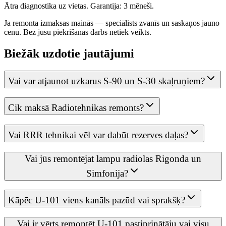
Ātra diagnostika uz vietas. Garantija: 3 mēneši.
Ja remonta izmaksas mainās — speciālists zvanīs un saskaņos jauno
cenu. Bez jūsu piekrišanas darbs netiek veikts.
Biežāk uzdotie jautājumi
Vai var atjaunot uzkarus S-90 un S-30 skaļruņiem?
Cik maksā Radiotehnikas remonts?
Vai RRR tehnikai vēl var dabūt rezerves daļas?
Vai jūs remontējat lampu radiolas Rigonda un
Simfonija?
Kāpēc U-101 viens kanāls pazūd vai sprakšķ?
Vai ir vērts remontēt U-101 pastiprinātāju vai visu