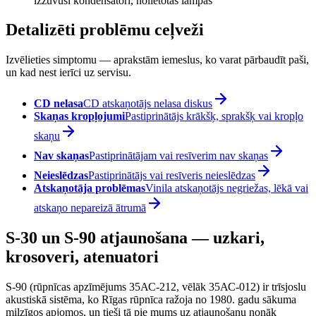
izžuvuši kondensatori, nolietotas lampas
Detalizēti problēmu ceļveži
Izvēlieties simptomu — aprakstām iemeslus, ko varat pārbaudīt paši,
un kad nest ierīci uz servisu.
CD nelasa
CD atskaņotājs nelasa diskus
Skaņas kropļojumi
Pastiprinātājs krākšķ, sprakšķ vai kropļo
skaņu
Nav skaņas
Pastiprinātājam vai resīverim nav skaņas
Neieslēdzas
Pastiprinātājs vai resīveris neieslēdzas
Atskaņotāja problēmas
Vinila atskaņotājs negriežas, lēkā vai
atskaņo nepareizā ātrumā
S-30 un S-90 atjaunošana — uzkari,
krosoveri, atenuatori
S-90 (rūpnīcas apzīmējums 35АС-212, vēlāk 35АС-012) ir trīsjoslu
akustiskā sistēma, ko Rīgas rūpnīca ražoja no 1980. gadu sākuma
milzīgos apjomos, un tieši tā pie mums uz atjaunošanu nonāk