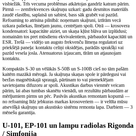
visbiežāk. Trīs vecuma problēmas atkārtojas gandrīz katram pārim.
Pirmā — zemfrekvences skaļruņu uzkari: gadu desmitos materiāls
zaudē elastību, saplaisā un sabirst, bass sāk grabēt vai pazūd.
Refoaming to atrisina pilnībā: noņemam skaļruni, iztīrām vecā
uzkara paliekas, līmējam jaunu, centrējam spoli. Otrā — krosovera
kondensatori: kapacitāte aiziet, un skaņa kļūst blāva un izplūdusi;
nomainām tos pret mūsdienu ekvivalentiem, pārbaudot kapacitāti un
ESR. Trešā — vidējo un augsto frekvenču līmeņa regulatori uz
priekšējā paneļa: kontaktu celiņi oksidējas, parādās sprakšķi vai
pazūd vesela josla. Atenuatorus izjaucam, tīrām un atjaunojam
kontaktu.
Kompaktās S-30 un vēlākās S-50B un S-100B cieš no tām pašām
kaitēm mazākā mērogā. Ja skaļruņa skaņas spole ir pārdegusi vai
beržas magnētiskajā spraugā, pārtinam to vai piemeklējam
savietojamu difuzoru ar spoli. Akustikas darbus vienmēr veicam
pārim, lai abas tumbas skanētu vienādi, un rezultātu pārbaudām ar
mērījumiem pirms un pēc. Pasīvās akustikas remontam kopumā —
no refoaming līdz jebkuras markas krosoveriem — ir veltīta mūsu
atsevišķā skaļruņu un akustisko sistēmu remonta lapa. Darbiem — 3
mēnešu garantija.
U-101, EP-101 un lampu radiolas Rigonda
/ Simfonija