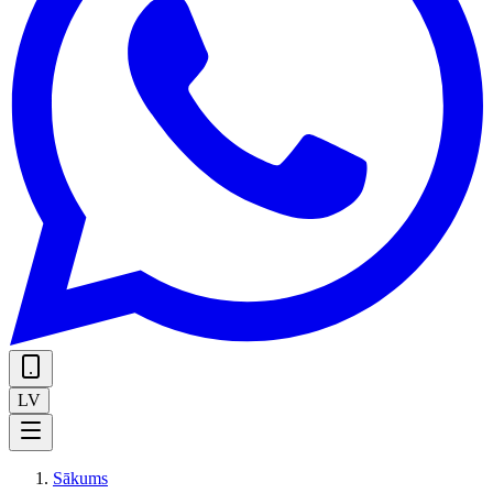
LV
Sākums