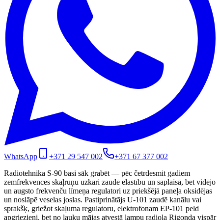
WhatsApp
+371 29 547 002
+371 67 377 002
Radiotehnika S-90 basi sāk grabēt — pēc četrdesmit gadiem
zemfrekvences skaļruņu uzkari zaudē elastību un saplaisā, bet vidējo
un augsto frekvenču līmeņa regulatori uz priekšējā paneļa oksidējas
un noslāpē veselas joslas. Pastiprinātājs U-101 zaudē kanālu vai
sprakšķ, griežot skaļuma regulatoru, elektrofonam EP-101 peld
apgriezieni, bet no lauku mājas atvestā lampu radiola Rigonda vispār