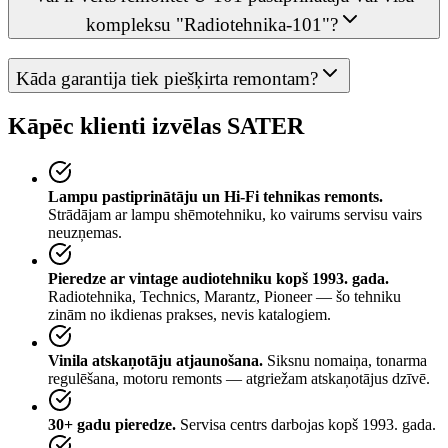
kompleksu "Radiotehnika-101"?
Kāda garantija tiek piešķirta remontam?
Kāpēc klienti izvēlas SATER
Lampu pastiprinātāju un Hi-Fi tehnikas remonts.
Strādājam ar lampu shēmotehniku, ko vairums servisu vairs
neuzņemas.
Pieredze ar vintage audiotehniku kopš 1993. gada.
Radiotehnika, Technics, Marantz, Pioneer — šo tehniku
zinām no ikdienas prakses, nevis katalogiem.
Vinila atskaņotāju atjaunošana.
Siksnu nomaiņa, tonarma
regulēšana, motoru remonts — atgriežam atskaņotājus dzīvē.
30+ gadu pieredze.
Servisa centrs darbojas kopš 1993. gada.