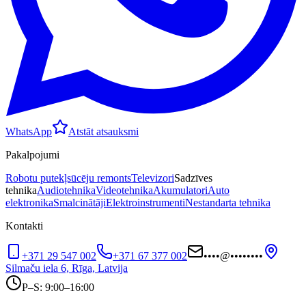
WhatsApp
Atstāt atsauksmi
Pakalpojumi
Robotu putekļsūcēju remonts
Televizori
Sadzīves
tehnika
Audiotehnika
Videotehnika
Akumulatori
Auto
elektronika
Smalcinātāji
Elektroinstrumenti
Nestandarta tehnika
Kontakti
+371 29 547 002
+371 67 377 002
••••
@
••••••••
Silmaču iela 6, Rīga, Latvija
P–S: 9:00–16:00