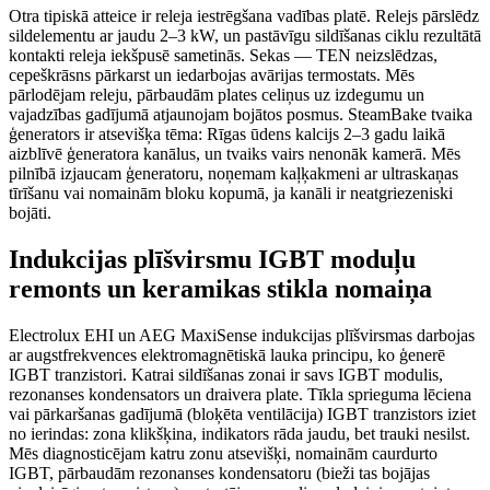
Otra tipiskā atteice ir releja iestrēgšana vadības platē. Relejs pārslēdz
sildelementu ar jaudu 2–3 kW, un pastāvīgu sildīšanas ciklu rezultātā
kontakti releja iekšpusē sametinās. Sekas — TEN neizslēdzas,
cepeškrāsns pārkarst un iedarbojas avārijas termostats. Mēs
pārlodējam releju, pārbaudām plates celiņus uz izdegumu un
vajadzības gadījumā atjaunojam bojātos posmus. SteamBake tvaika
ģenerators ir atsevišķa tēma: Rīgas ūdens kalcijs 2–3 gadu laikā
aizblīvē ģeneratora kanālus, un tvaiks vairs nenonāk kamerā. Mēs
pilnībā izjaucam ģeneratoru, noņemam kaļķakmeni ar ultraskaņas
tīrīšanu vai nomainām bloku kopumā, ja kanāli ir neatgriezeniski
bojāti.
Indukcijas plīšvirsmu IGBT moduļu
remonts un keramikas stikla nomaiņa
Electrolux EHI un AEG MaxiSense indukcijas plīšvirsmas darbojas
ar augstfrekvences elektromagnētiskā lauka principu, ko ģenerē
IGBT tranzistori. Katrai sildīšanas zonai ir savs IGBT modulis,
rezonanses kondensators un draivera plate. Tīkla sprieguma lēciena
vai pārkaršanas gadījumā (bloķēta ventilācija) IGBT tranzistors iziet
no ierindas: zona klikšķina, indikators rāda jaudu, bet trauki nesilst.
Mēs diagnosticējam katru zonu atsevišķi, nomainām caurdurto
IGBT, pārbaudām rezonanses kondensatoru (bieži tas bojājas