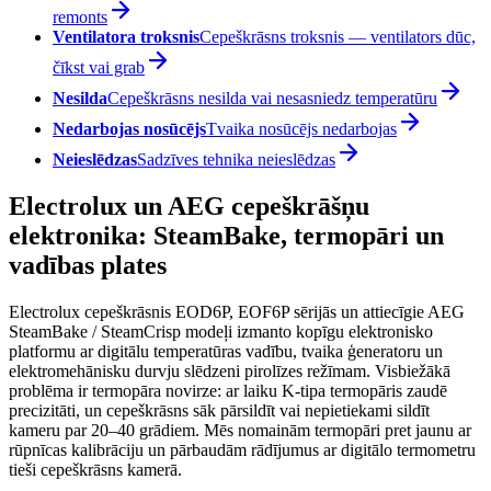
remonts
Ventilatora troksnis
Cepeškrāsns troksnis — ventilators dūc,
čīkst vai grab
Nesilda
Cepeškrāsns nesilda vai nesasniedz temperatūru
Nedarbojas nosūcējs
Tvaika nosūcējs nedarbojas
Neieslēdzas
Sadzīves tehnika neieslēdzas
Electrolux un AEG cepeškrāšņu
elektronika: SteamBake, termopāri un
vadības plates
Electrolux cepeškrāsnis EOD6P, EOF6P sērijās un attiecīgie AEG
SteamBake / SteamCrisp modeļi izmanto kopīgu elektronisko
platformu ar digitālu temperatūras vadību, tvaika ģeneratoru un
elektromehānisku durvju slēdzeni pirolīzes režīmam. Visbiežākā
problēma ir termopāra novirze: ar laiku K-tipa termopāris zaudē
precizitāti, un cepeškrāsns sāk pārsildīt vai nepietiekami sildīt
kameru par 20–40 grādiem. Mēs nomainām termopāri pret jaunu ar
rūpnīcas kalibrāciju un pārbaudām rādījumus ar digitālo termometru
tieši cepeškrāsns kamerā.