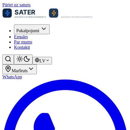
Pāriet uz saturu
Pakalpojumi
Emuārs
Par mums
Kontakti
LV
Maršruts
WhatsApp