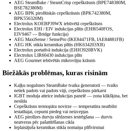
AEG SteamBake / SteamCrisp cepeškrāsnis (BPE748380M,
BSE782380M)
AEG BPK pirolītiskās cepeškrāsnis (BPK742380M,
BPK556320M)
Electrolux KOEBP39WX iebūvētā cepeškrāsns
Electrolux EHI / EIV indukcijas plītis (EHI6540FOS,
EIV9467 — Bridge funkcija)
AEG MaxiSense / SensePro (IKE84471FB, IAE84881FB)
AEG HK stikla keramikas plītis (HK634203XB)
Electrolux portatīvā indukcija (EHH3920BVK)
Electrolux LIR60430 indukcijas plīts
AEG Gourmet iebūvētās mikroviļņu krāsnis
Biežākās problēmas, kuras risinām
Kaļķu nogulsnes SteamBake tvaika ģeneratorā — tvaiks
netiek padots vai padots vāji, cepeškrāsns pārkarst
IGBT moduļa atteice indukcijas panelē — zona klikšķina, bet
nesilda
Cepeškrāsns termopāra novirze — temperatūra neatbilst
iestatītajai, cepumi piedeg vai neizcepjas
AEG pirolīzes durvju slēdzenes iestrēgšana — durvis
neatveras pēc pašattīrīšanas cikla
Ieplaisājuša keramikas stikla nomaiņa plīšvirsmai