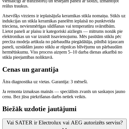
vienlaicīgi ar tranzistoru) un testējam paneli ar slodzi, izmantojot
reālus traukus.
Atsevišķs virziens ir ieplaisājuša keramikas stikla nomaiņa. Stikls uz
indukcijas un stikla keramikas panelēm ieplaisā no punktveida
trieciena, nevienmērīgas sildīšanas vai temperatūru svārstībām.
Lietot paneli ar plaisu ir kategoriski aizliegts — mitrums nonāk pie
elektronikas un var izraisīt īssavienojumu. Mēs pasūtām stiklu pēc
precīza modeļa artikula no pārbaudīta piegādātāja, pilnībā izjaucam
paneli, uzstādām jauno stiklu ar rūpnīcas blīvējumu un pārbaudām
hermētiskumu. Viss process aizņem 5–10 darba dienas atkarībā no
stikla pieejamības noliktavā.
Cenas un garantija
Ātra diagnostika uz vietas. Garantija: 3 mēneši.
Ja remonta izmaksas mainās — speciālists zvanīs un saskaņos jauno
cenu. Bez jūsu piekrišanas darbs netiek veikts.
Biežāk uzdotie jautājumi
Vai SATER ir Electrolux vai AEG autorizēts serviss?