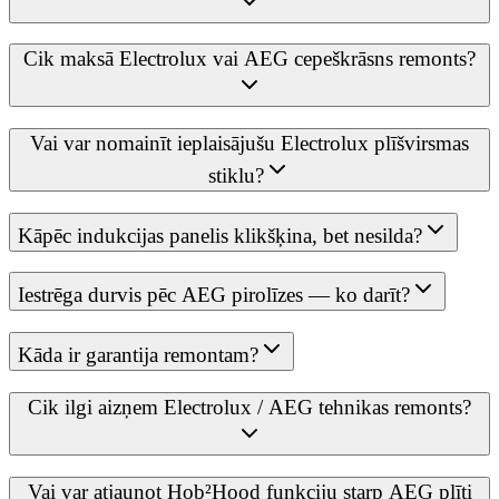
Cik maksā Electrolux vai AEG cepeškrāsns remonts?
Vai var nomainīt ieplaisājušu Electrolux plīšvirsmas
stiklu?
Kāpēc indukcijas panelis klikšķina, bet nesilda?
Iestrēga durvis pēc AEG pirolīzes — ko darīt?
Kāda ir garantija remontam?
Cik ilgi aizņem Electrolux / AEG tehnikas remonts?
Vai var atjaunot Hob²Hood funkciju starp AEG plīti