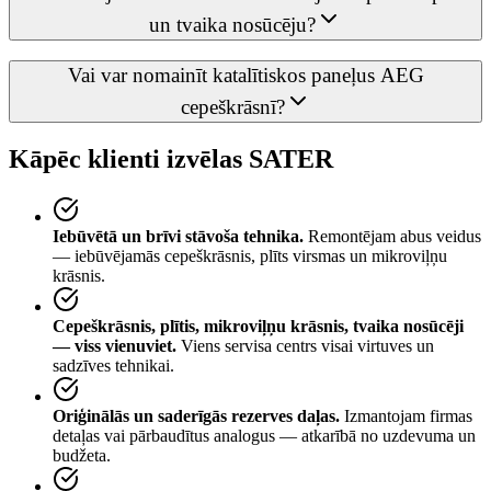
un tvaika nosūcēju?
Vai var nomainīt katalītiskos paneļus AEG
cepeškrāsnī?
Kāpēc klienti izvēlas SATER
Iebūvētā un brīvi stāvoša tehnika.
Remontējam abus veidus
— iebūvējamās cepeškrāsnis, plīts virsmas un mikroviļņu
krāsnis.
Cepeškrāsnis, plītis, mikroviļņu krāsnis, tvaika nosūcēji
— viss vienuviet.
Viens servisa centrs visai virtuves un
sadzīves tehnikai.
Oriģinālās un saderīgās rezerves daļas.
Izmantojam firmas
detaļas vai pārbaudītus analogus — atkarībā no uzdevuma un
budžeta.