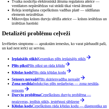
Tvaika nosūcēja elektroniskā ātruma regulatora atteice —
ventilators nepārslēdzas vai strādā tikai vienā ātrumā
Releja iestrēgšana cepeškrāsns vadības platē — sildīšanas
elements neizslēdzas
Mikroviļņu krāsns durvju slēdža atteice — krāsns ieslēdzas un
izslēdzas haotiski
Detalizēti problēmu ceļveži
Izvēlieties simptomu — aprakstām iemeslus, ko varat pārbaudīt paši,
un kad nest ierīci uz servisu.
Ieplaisājis stikls
Keramikas plīts ieplaisājis stikls
Plīts pīkst
Plīts pīkst un rāda kļūdu
Kļūdas kods
Plīts rāda kļūdas kodu
Sensors nereaģē
Plīts skārienvadība nereaģē
Zona nesilda
Indukcijas plīts nedarbojas — zona nesilda,
remonts
Durvju problēma
Cepeškrāsns durvju problēma —
neaizveras, ieplīsis stikls, iestrēgusi slēdzene
Kļūdas kods
Cepeškrāsns rāda kļūdas kodu — diagnostika un