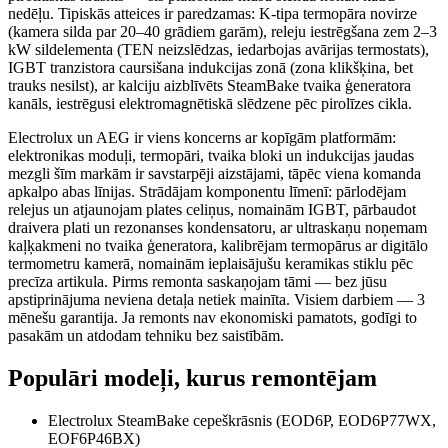
nedēļu. Tipiskās atteices ir paredzamas: K-tipa termopāra novirze
(kamera silda par 20–40 grādiem garām), releju iestrēgšana zem 2–3
kW sildelementa (TEN neizslēdzas, iedarbojas avārijas termostats),
IGBT tranzistora caursišana indukcijas zonā (zona klikšķina, bet
trauks nesilst), ar kalciju aizblīvēts SteamBake tvaika ģeneratora
kanāls, iestrēgusi elektromagnētiskā slēdzene pēc pirolīzes cikla.
Electrolux un AEG ir viens koncerns ar kopīgām platformām:
elektronikas moduļi, termopāri, tvaika bloki un indukcijas jaudas
mezgli šīm markām ir savstarpēji aizstājami, tāpēc viena komanda
apkalpo abas līnijas. Strādājam komponentu līmenī: pārlodējam
relejus un atjaunojam plates celiņus, nomainām IGBT, pārbaudot
draivera plati un rezonanses kondensatoru, ar ultraskaņu noņemam
kaļķakmeni no tvaika ģeneratora, kalibrējam termopārus ar digitālo
termometru kamerā, nomainām ieplaisājušu keramikas stiklu pēc
precīza artikula. Pirms remonta saskaņojam tāmi — bez jūsu
apstiprinājuma neviena detaļa netiek mainīta. Visiem darbiem — 3
mēnešu garantija. Ja remonts nav ekonomiski pamatots, godīgi to
pasakām un atdodam tehniku bez saistībām.
Populāri modeļi, kurus remontējam
Electrolux SteamBake cepeškrāsnis (EOD6P, EOD6P77WX,
EOF6P46BX)