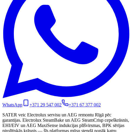
WhatsApp
+371 29 547 002
+371 67 377 002
SATER veic Electrolux servisu un AEG remontu Rīgā pēc
garantijas. Electrolux SteamBake un AEG SteamCrisp cepeškrāsnis,
EHI/EIV un AEG MaxiSense indukcijas plīšvirsmas, BPK sērijas
pirolītiskās krāsnis — šīs platformas mūsu stendā nonāk katru