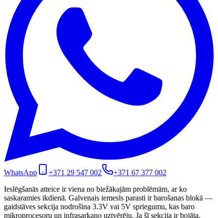
WhatsApp
+371 29 547 002
+371 67 377 002
Ieslēgšanās atteice ir viena no biežākajām problēmām, ar ko
saskaramies ikdienā. Galvenais iemesls parasti ir barošanas blokā —
gaidstāves sekcija nodrošina 3.3V vai 5V spriegumu, kas baro
mikroprocesoru un infrasarkano uztvērēju. Ja šī sekcija ir bojāta,