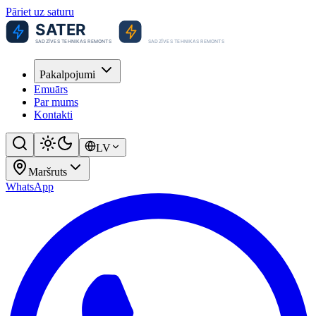
Pāriet uz saturu
Pakalpojumi
Emuārs
Par mums
Kontakti
LV
Maršruts
WhatsApp