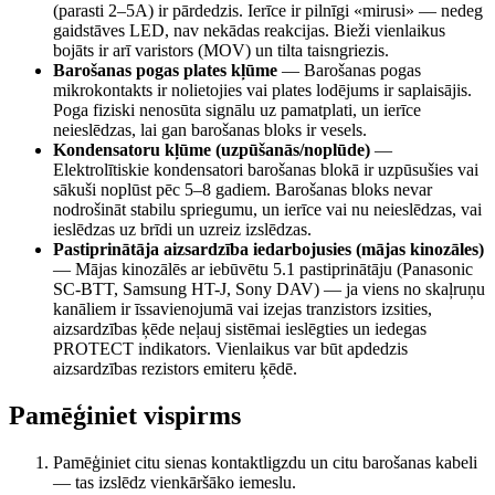
(parasti 2–5A) ir pārdedzis. Ierīce ir pilnīgi «mirusi» — nedeg
gaidstāves LED, nav nekādas reakcijas. Bieži vienlaikus
bojāts ir arī varistors (MOV) un tilta taisngriezis.
Barošanas pogas plates kļūme
—
Barošanas pogas
mikrokontakts ir nolietojies vai plates lodējums ir saplaisājis.
Poga fiziski nenosūta signālu uz pamatplati, un ierīce
neieslēdzas, lai gan barošanas bloks ir vesels.
Kondensatoru kļūme (uzpūšanās/noplūde)
—
Elektrolītiskie kondensatori barošanas blokā ir uzpūsušies vai
sākuši noplūst pēc 5–8 gadiem. Barošanas bloks nevar
nodrošināt stabilu spriegumu, un ierīce vai nu neieslēdzas, vai
ieslēdzas uz brīdi un uzreiz izslēdzas.
Pastiprinātāja aizsardzība iedarbojusies (mājas kinozāles)
—
Mājas kinozālēs ar iebūvētu 5.1 pastiprinātāju (Panasonic
SC-BTT, Samsung HT-J, Sony DAV) — ja viens no skaļruņu
kanāliem ir īssavienojumā vai izejas tranzistors izsities,
aizsardzības ķēde neļauj sistēmai ieslēgties un iedegas
PROTECT indikators. Vienlaikus var būt apdedzis
aizsardzības rezistors emiteru ķēdē.
Pamēģiniet vispirms
Pamēģiniet citu sienas kontaktligzdu un citu barošanas kabeli
— tas izslēdz vienkāršāko iemeslu.