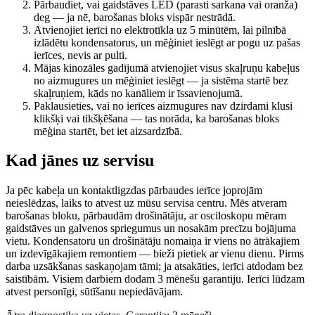
Pārbaudiet, vai gaidstāves LED (parasti sarkana vai oranža)
deg — ja nē, barošanas bloks vispār nestrādā.
Atvienojiet ierīci no elektrotīkla uz 5 minūtēm, lai pilnībā
izlādētu kondensatorus, un mēģiniet ieslēgt ar pogu uz pašas
ierīces, nevis ar pulti.
Mājas kinozāles gadījumā atvienojiet visus skaļruņu kabeļus
no aizmugures un mēģiniet ieslēgt — ja sistēma startē bez
skaļruņiem, kāds no kanāliem ir īssavienojumā.
Paklausieties, vai no ierīces aizmugures nav dzirdami klusi
klikšķi vai tikšķēšana — tas norāda, ka barošanas bloks
mēģina startēt, bet iet aizsardzībā.
Kad jānes uz servisu
Ja pēc kabeļa un kontaktligzdas pārbaudes ierīce joprojām
neieslēdzas, laiks to atvest uz mūsu servisa centru. Mēs atveram
barošanas bloku, pārbaudām drošinātāju, ar osciloskopu mēram
gaidstāves un galvenos spriegumus un nosakām precīzu bojājuma
vietu. Kondensatoru un drošinātāju nomaiņa ir viens no ātrākajiem
un izdevīgākajiem remontiem — bieži pietiek ar vienu dienu. Pirms
darba uzsākšanas saskaņojam tāmi; ja atsakāties, ierīci atdodam bez
saistībām. Visiem darbiem dodam 3 mēnešu garantiju. Ierīci lūdzam
atvest personīgi, sūtīšanu nepiedāvājam.