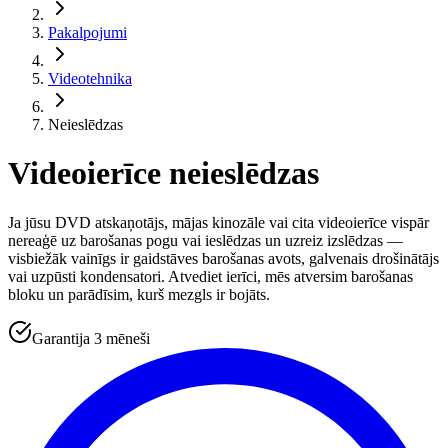
Pakalpojumi
Videotehnika
Neieslēdzas
Videoierīce neieslēdzas
Ja jūsu DVD atskaņotājs, mājas kinozāle vai cita videoierīce vispār
nereaģē uz barošanas pogu vai ieslēdzas un uzreiz izslēdzas —
visbiežāk vainīgs ir gaidstāves barošanas avots, galvenais drošinātājs
vai uzpūsti kondensatori. Atvediet ierīci, mēs atversim barošanas
bloku un parādīsim, kurš mezgls ir bojāts.
Garantija 3 mēneši