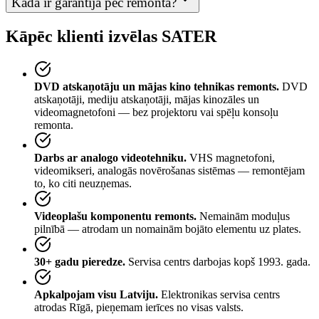
Kāda ir garantija pēc remonta?
Kāpēc klienti izvēlas SATER
DVD atskaņotāju un mājas kino tehnikas remonts.
DVD
atskaņotāji, mediju atskaņotāji, mājas kinozāles un
videomagnetofoni — bez projektoru vai spēļu konsoļu
remonta.
Darbs ar analogo videotehniku.
VHS magnetofoni,
videomikseri, analogās novērošanas sistēmas — remontējam
to, ko citi neuzņemas.
Videoplašu komponentu remonts.
Nemainām moduļus
pilnībā — atrodam un nomainām bojāto elementu uz plates.
30+ gadu pieredze.
Servisa centrs darbojas kopš 1993. gada.
Apkalpojam visu Latviju.
Elektronikas servisa centrs
atrodas Rīgā, pieņemam ierīces no visas valsts.