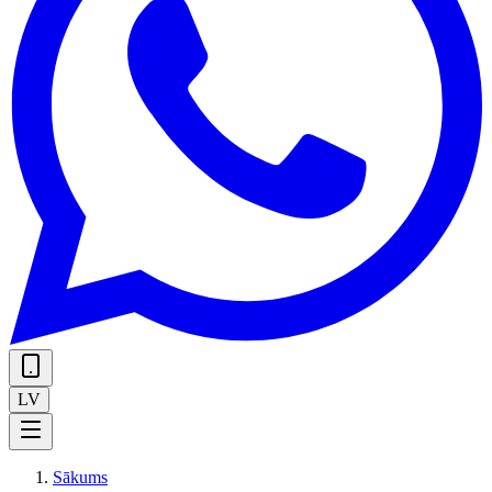
LV
Sākums