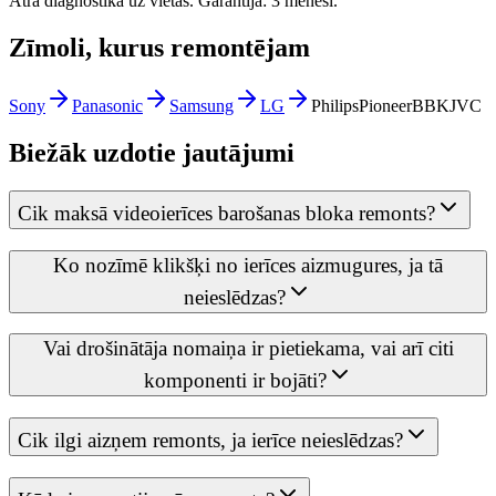
Ātra diagnostika uz vietas. Garantija: 3 mēneši.
Zīmoli, kurus remontējam
Sony
Panasonic
Samsung
LG
Philips
Pioneer
BBK
JVC
Biežāk uzdotie jautājumi
Cik maksā videoierīces barošanas bloka remonts?
Ko nozīmē klikšķi no ierīces aizmugures, ja tā
neieslēdzas?
Vai drošinātāja nomaiņa ir pietiekama, vai arī citi
komponenti ir bojāti?
Cik ilgi aizņem remonts, ja ierīce neieslēdzas?