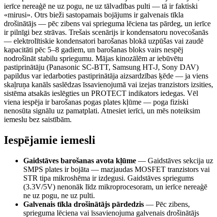
ierīce nereaģē ne uz pogu, ne uz tālvadības pulti — tā ir faktiski
«mirusi». Otrs bieži sastopamais bojājums ir galvenais tīkla
drošinātājs — pēc zibens vai sprieguma lēciena tas pārdeg, un ierīce
ir pilnīgi bez strāvas. Trešais scenārijs ir kondensatoru novecošanās
— elektrolītiskie kondensatori barošanas blokā uzpūšas vai zaudē
kapacitāti pēc 5–8 gadiem, un barošanas bloks vairs nespēj
nodrošināt stabilu spriegumu. Mājas kinozālēm ar iebūvētu
pastiprinātāju (Panasonic SC-BTT, Samsung HT-J, Sony DAV)
papildus var iedarboties pastiprinātāja aizsardzības ķēde — ja viens
skaļruņa kanāls saslēdzas īssavienojumā vai izejas tranzistors izsities,
sistēma atsakās ieslēgties un PROTECT indikators iedegas. Vēl
viena iespēja ir barošanas pogas plates kļūme — poga fiziski
nenosūta signālu uz pamatplati. Atnesiet ierīci, un mēs noteiksim
iemeslu bez saistībām.
Iespējamie iemesli
Gaidstāves barošanas avota kļūme
—
Gaidstāves sekcija uz
SMPS plates ir bojāta — mazjaudas MOSFET tranzistors vai
STR tipa mikroshēma ir izdegusi. Gaidstāves spriegums
(3.3V/5V) nenonāk līdz mikroprocesoram, un ierīce nereaģē
ne uz pogu, ne uz pulti.
Galvenais tīkla drošinātājs pārdedzis
—
Pēc zibens,
sprieguma lēciena vai īssavienojuma galvenais drošinātājs