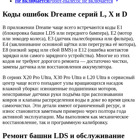
Не включается
Робот-пылесос не включается
Коды ошибок Dreame серий L, X и D
В приложении Dreame чаще всего встречаются коды E1
(блокировка башни LDS или переднего бампера), E2 (мотор
или энкодер колеса), E3 (датчик пылесборника или фильтра),
E4 (заклинивание основной щётки или перегрузка её мотора),
E8 (низкий заряд или сбой BMS) и E12 (ошибка контактов
зарядки или самого зарядного устройства). Многие из этих
кодов не требуют дорогого ремонта — достаточно чистки,
замены датчика или восстановления аккумулятора.
В сериях X20 Pro Ultra, X30 Pro Ultra и L20 Ultra в сервисный
центр чаще всего попадают узлы вращающихся насадок
влажной уборки: изношенные подшипники моторов,
неисправные датчики руки подъёма при распознавании
ковров и клапаны распределения воды в доке во время цикла
самоочистки. Эти детали имеют ограниченный ресурс, и
износ становится заметным примерно через полтора года
активной эксплуатации. Мы выполняем как механическое
восстановление, так и программную калибровку.
Ремонт башни LDS и обслуживание