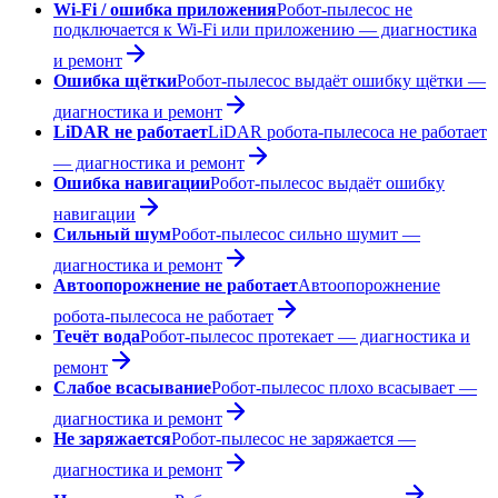
Wi-Fi / ошибка приложения
Робот-пылесос не
подключается к Wi-Fi или приложению — диагностика
и ремонт
Ошибка щётки
Робот-пылесос выдаёт ошибку щётки —
диагностика и ремонт
LiDAR не работает
LiDAR робота-пылесоса не работает
— диагностика и ремонт
Ошибка навигации
Робот-пылесос выдаёт ошибку
навигации
Сильный шум
Робот-пылесос сильно шумит —
диагностика и ремонт
Автоопорожнение не работает
Автоопорожнение
робота-пылесоса не работает
Течёт вода
Робот-пылесос протекает — диагностика и
ремонт
Слабое всасывание
Робот-пылесос плохо всасывает —
диагностика и ремонт
Не заряжается
Робот-пылесос не заряжается —
диагностика и ремонт