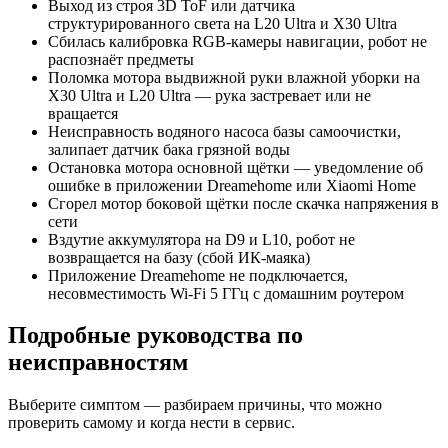
Выход из строя 3D ToF или датчика
структурированного света на L20 Ultra и X30 Ultra
Сбилась калибровка RGB-камеры навигации, робот не
распознаёт предметы
Поломка мотора выдвижной руки влажной уборки на
X30 Ultra и L20 Ultra — рука застревает или не
вращается
Неисправность водяного насоса базы самоочистки,
залипает датчик бака грязной воды
Остановка мотора основной щётки — уведомление об
ошибке в приложении Dreamehome или Xiaomi Home
Сгорел мотор боковой щётки после скачка напряжения в
сети
Вздутие аккумулятора на D9 и L10, робот не
возвращается на базу (сбой ИК-маяка)
Приложение Dreamehome не подключается,
несовместимость Wi-Fi 5 ГГц с домашним роутером
Подробные руководства по
неисправностям
Выберите симптом — разбираем причины, что можно
проверить самому и когда нести в сервис.