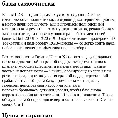
базы самоочистки
Башня LDS — один из самых уязвимых узлов Dreame:
изнашиваются подшипники, лазерный диод теряет мощность,
а мотор начинает шуметь. Мы выполняем полноценный
механический ремонт — замену подшипников, рекалибровку
лазерного диода и проверку энкодера — без замены всей
башни. На L20 Ultra, X20 и X30 дополнительно проверяем 3D
ToF-датчик и калибровку RGB-камеры — её легко сбить даже
небольшое смещение объектива после разборки.
База самоочистки Dreame Ultra и X состоит из двух водяных
насосов (для чистой и грязной воды), электромагнитного
клапана, моющей пластины и нагревателя сушки. Самые
частые неисправности — накипь, блокирующая клапан или
ротор насоса, и датчик уровня грязной воды, переставший
срабатывать. Разбираем базу, промываем магистрали,
заменяем неисправный насос или клапан и
перекалибровываем датчики уровня, чтобы база снова
корректно сообщала о состоянии баков в приложении. Также
обслуживаем беспроводные вертикальные пылесосы Dreame
серий V и T.
Цены и гарантия