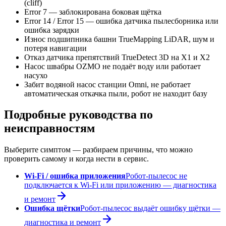
(cliff)
Error 7 — заблокирована боковая щётка
Error 14 / Error 15 — ошибка датчика пылесборника или
ошибка зарядки
Износ подшипника башни TrueMapping LiDAR, шум и
потеря навигации
Отказ датчика препятствий TrueDetect 3D на X1 и X2
Насос швабры OZMO не подаёт воду или работает
насухо
Забит водяной насос станции Omni, не работает
автоматическая откачка пыли, робот не находит базу
Подробные руководства по
неисправностям
Выберите симптом — разбираем причины, что можно
проверить самому и когда нести в сервис.
Wi-Fi / ошибка приложения
Робот-пылесос не
подключается к Wi-Fi или приложению — диагностика
и ремонт
Ошибка щётки
Робот-пылесос выдаёт ошибку щётки —
диагностика и ремонт