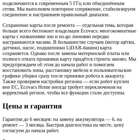
подключаются к современным 5 ГГц или объединённым
сетям. Мы выполняем повторное сопряжение, стабилизируем
соединение и настраиваем правильный диапазон.
Сохранение карты после ремонта — отдельная тема, которая
больше всего беспокоит владельцев Ecovacs: многокомнатные
карты с названиями зон и no-go линиями нередко
настраиваются часами. В большинстве случаев (мотор щётки,
датчики, насос, подшипники LiDAR-башни) карта
сохраняется. Однако после замены материнской платы или
полного отката прошивки карту придётся строить заново. Мы
предупреждаем об этом до начала работ и помогаем
восстановить зоны, расстановку мебели и пользовательские
графики уборки сразу после привязки робота к аккаунту.
Также проверяем настройки региона — если робот куплен
вне ЕС, Ecovacs Home иногда требует переключения на
корректный регион, чтобы все функции стали доступны.
Цены и гарантия
Гарантия до 6 месяцев: на замену аккумулятора — 6, на
ремонт — 3 месяца. Быстрая диагностика на месте, цену
согласуем до начала работ.