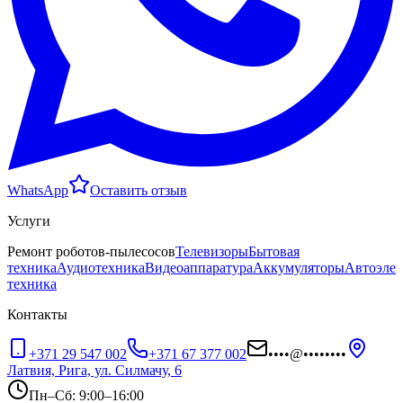
WhatsApp
Оставить отзыв
Услуги
Ремонт роботов-пылесосов
Телевизоры
Бытовая
техника
Аудиотехника
Видеоаппаратура
Аккумуляторы
Автоэлек
техника
Контакты
+371 29 547 002
+371 67 377 002
••••
@
••••••••
Латвия, Рига, ул. Силмачу, 6
Пн–Сб: 9:00–16:00