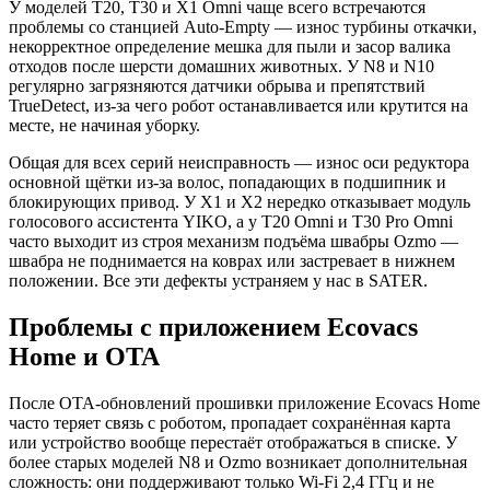
У моделей T20, T30 и X1 Omni чаще всего встречаются
проблемы со станцией Auto-Empty — износ турбины откачки,
некорректное определение мешка для пыли и засор валика
отходов после шерсти домашних животных. У N8 и N10
регулярно загрязняются датчики обрыва и препятствий
TrueDetect, из-за чего робот останавливается или крутится на
месте, не начиная уборку.
Общая для всех серий неисправность — износ оси редуктора
основной щётки из-за волос, попадающих в подшипник и
блокирующих привод. У X1 и X2 нередко отказывает модуль
голосового ассистента YIKO, а у T20 Omni и T30 Pro Omni
часто выходит из строя механизм подъёма швабры Ozmo —
швабра не поднимается на коврах или застревает в нижнем
положении. Все эти дефекты устраняем у нас в SATER.
Проблемы с приложением Ecovacs
Home и OTA
После OTA-обновлений прошивки приложение Ecovacs Home
часто теряет связь с роботом, пропадает сохранённая карта
или устройство вообще перестаёт отображаться в списке. У
более старых моделей N8 и Ozmo возникает дополнительная
сложность: они поддерживают только Wi-Fi 2,4 ГГц и не