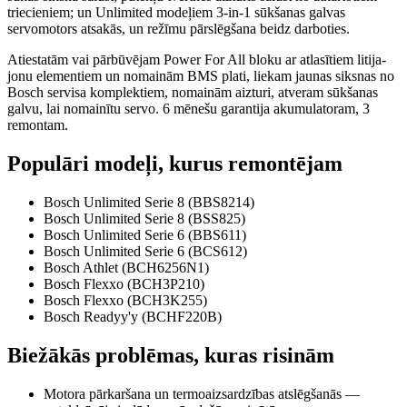
triecieniem; un Unlimited modeļiem 3-in-1 sūkšanas galvas
servomotors atsakās, un režīmu pārslēgšana beidz darboties.
Atiestatām vai pārbūvējam Power For All bloku ar atlasītiem litija-
jonu elementiem un nomainām BMS plati, liekam jaunas siksnas no
Bosch servisa komplektiem, nomainām aizturi, atveram sūkšanas
galvu, lai nomainītu servo. 6 mēnešu garantija akumulatoram, 3
remontam.
Populāri modeļi, kurus remontējam
Bosch Unlimited Serie 8 (BBS8214)
Bosch Unlimited Serie 8 (BSS825)
Bosch Unlimited Serie 6 (BBS611)
Bosch Unlimited Serie 6 (BCS612)
Bosch Athlet (BCH6256N1)
Bosch Flexxo (BCH3P210)
Bosch Flexxo (BCH3K255)
Bosch Readyy'y (BCHF220B)
Biežākās problēmas, kuras risinām
Motora pārkaršana un termoaizsardzības atslēgšanās —