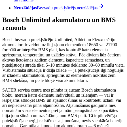
Neuzlādējas
Bezvadu putekļsūcējs neuzlādējas
Bosch Unlimited akumulatoru un BMS
remonts
Bosch bezvadu putekļsūcēju Unlimited, Athlet un Flexxo sēriju
akumulatori ir veidoti uz litija-jonu elementiem 18650 vai 21700
formātā ar integrētu BMS plati, kas kontrolē katra elementa
spriegumu, temperatūru un uzlādes strāvu. Pēc diviem līdz četriem
aktīvas lietošanas gadiem elementu kapacitāte samazinās, un
putekļsūcējs strādā tikai 5–10 minūtes deklarēto 30–60 minūšu vietā.
Visbīstamākā situācija ir dziļā izlāde — ja putekļsūcējs ilgi nogulējis
ar izlādētu akumulatoru, spriegums uz elementiem nokrītas zem
BMS sliekšņa, un plate bloķē visu akumulatoru.
SATER servisa centrā mēs pilnībā izjaucam Bosch akumulatora
bloku, mērām katru elementu individuāli un izlemjam — vai ir
iespējams atbloķēt BMS un atjaunot šūnas ar kontrolētu uzlādi, vai
arī nepieciešama pilna atjaunošana. Atjaunošanas gadījumā mēs
nomainām visus elementus pret jaunām paaugstinātas kapacitātes
litija jonu šūnām un uzstādām jaunu BMS plati. Tā ir pilnvērtīga
putekļsūcēja enerģijas sistēmas atjaunošana, nevis vienkārša bateriju
nomaiņa. Garantija atjaunotajam akumulatoram — 6 mēneši,