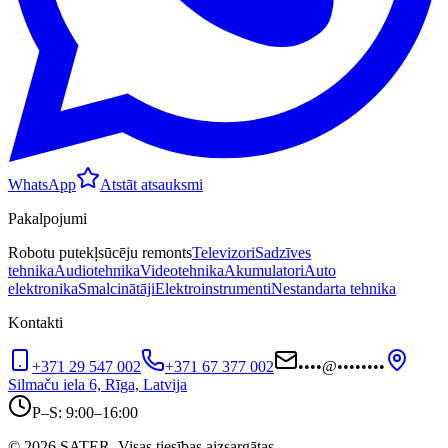
WhatsApp
Atstāt atsauksmi
Pakalpojumi
Robotu putekļsūcēju remonts
Televizori
Sadzīves
tehnika
Audiotehnika
Videotehnika
Akumulatori
Auto
elektronika
Smalcinātāji
Elektroinstrumenti
Nestandarta tehnika
Kontakti
+371 29 547 002
+371 67 377 002
••••
@
••••••••
Silmaču iela 6, Rīga, Latvija
P–S: 9:00–16:00
© 2026 SATER. Visas tiesības aizsargātas.