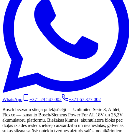
WhatsApp
+371 29 547 002
+371 67 377 002
Bosch bezvadu stieņa putekļsūcēji — Unlimited Serie 8, Athlet,
Flexxo — izmanto Bosch/Siemens Power For All 18V un 25,2V
akumulatoru platformu. Biežākās kļūmes: akumulatora bloks pēc
dziļas izlādes ieslēdz iekšējo aizsardzību un neatiestatās; galvenās
sukas siksna salūst; putekļu tvertnes aizturis salūst no atkārtotiem