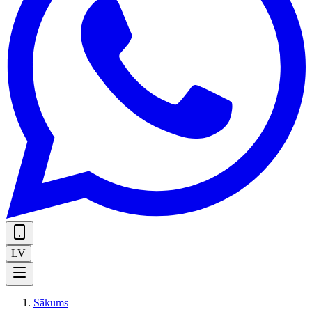
LV
Sākums