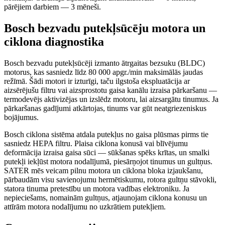
pārējiem darbiem — 3 mēneši.
Bosch bezvadu putekļsūcēju motora un
ciklona diagnostika
Bosch bezvadu putekļsūcēji izmanto ātrgaitas bezsuku (BLDC)
motorus, kas sasniedz līdz 80 000 apgr./min maksimālās jaudas
režīmā. Šādi motori ir izturīgi, taču ilgstoša ekspluatācija ar
aizsērējušu filtru vai aizsprostotu gaisa kanālu izraisa pārkaršanu —
termodevējs aktivizējas un izslēdz motoru, lai aizsargātu tinumus. Ja
pārkaršanas gadījumi atkārtojas, tinums var gūt neatgriezeniskus
bojājumus.
Bosch ciklona sistēma atdala putekļus no gaisa plūsmas pirms tie
sasniedz HEPA filtru. Plaisa ciklona konusā vai blīvējumu
deformācija izraisa gaisa sūci — sūkšanas spēks krītas, un smalki
putekļi iekļūst motora nodalījumā, piesārņojot tinumus un gultņus.
SATER mēs veicam pilnu motora un ciklona bloka izjaukšanu,
pārbaudām visu savienojumu hermētiskumu, rotora gultņu stāvokli,
statora tinuma pretestību un motora vadības elektroniku. Ja
nepieciešams, nomainām gultņus, atjaunojam ciklona konusu un
attīrām motora nodalījumu no uzkrātiem putekļiem.