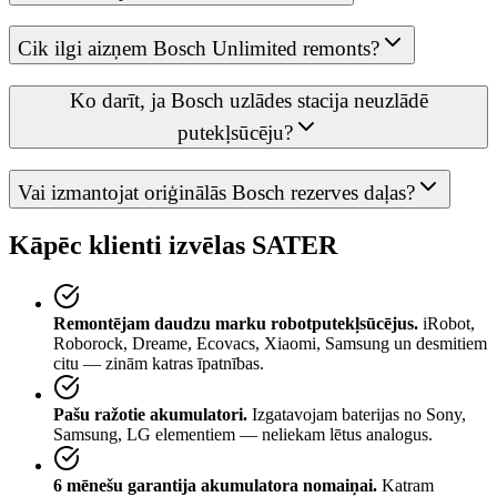
Cik ilgi aizņem Bosch Unlimited remonts?
Ko darīt, ja Bosch uzlādes stacija neuzlādē
putekļsūcēju?
Vai izmantojat oriģinālās Bosch rezerves daļas?
Kāpēc klienti izvēlas SATER
Remontējam daudzu marku robotputekļsūcējus.
iRobot,
Roborock, Dreame, Ecovacs, Xiaomi, Samsung un desmitiem
citu — zinām katras īpatnības.
Pašu ražotie akumulatori.
Izgatavojam baterijas no Sony,
Samsung, LG elementiem — neliekam lētus analogus.
6 mēnešu garantija akumulatora nomaiņai.
Katram