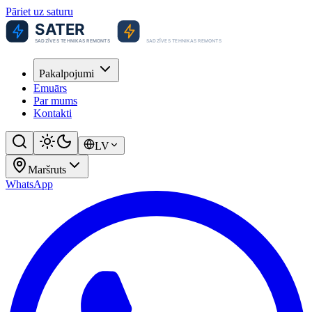
Pāriet uz saturu
Pakalpojumi
Emuārs
Par mums
Kontakti
LV
Maršruts
WhatsApp