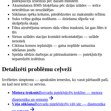
putekļsūcējs izslēdzas pēc dažām minūtēm
Akumulatora BMS bloķēšana pēc dziļas izlādes — ierīce
neieslēdzas un neuzlādējas
Sūkšanas spēka kritums, pārslēdzoties uz maksimālo režīmu
Suku veltņa gultņa nodilums — dzirdama slīpoša vai
skrāpējoša skaņa
Filtra aizsērējuma sensors rāda viltus trauksmi, lai gan filtrs ir
tīrs
Sienas uzlādes stacijas kontakti nekontaktējas — uzlāde
nenotiek
Ciklona konuss ieplaisājis — gaisa noplūde samazina
sūkšanas jaudu
Sprūda slēdzis darbojas ar pārtraukumiem — putekļsūcējs
neparedzēti izslēdzas
Detalizēti problēmu ceļveži
Izvēlieties simptomu — aprakstām iemeslus, ko varat pārbaudīt paši,
un kad nest ierīci uz servisu.
Motora troksnis
Bezvadu putekļsūcējs trokšņo — motora
diagnostika un remonts
Vāja sūkšana
Bezvadu putekļsūcējs vāji sūc — diagnostika
un remonts