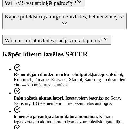
Vai BMS var atbloķēt pašrocīgi?
Kāpēc putekļsūcējs mirgo uz uzlādes, bet neuzlādējas?
Vai remontējat uzlādes stacijas un adapterus?
Kāpēc klienti izvēlas SATER
Remontējam daudzu marku robotputekļsūcējus.
iRobot,
Roborock, Dreame, Ecovacs, Xiaomi, Samsung un desmitiem
citu — zinām katras īpatnības.
Pašu ražotie akumulatori.
Izgatavojam baterijas no Sony,
Samsung, LG elementiem — neliekam lētus analogus.
6 mēnešu garantija akumulatora nomaiņai.
Katram
izgatavotajam akumulatoram izsniedzam rakstisku garantiju.