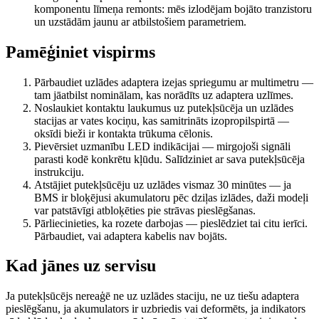
komponentu līmeņa remonts: mēs izlodējam bojāto tranzistoru
un uzstādām jaunu ar atbilstošiem parametriem.
Pamēģiniet vispirms
Pārbaudiet uzlādes adaptera izejas spriegumu ar multimetru —
tam jāatbilst nominālam, kas norādīts uz adaptera uzlīmes.
Noslaukiet kontaktu laukumus uz putekļsūcēja un uzlādes
stacijas ar vates kociņu, kas samitrināts izopropilspirtā —
oksīdi bieži ir kontakta trūkuma cēlonis.
Pievērsiet uzmanību LED indikācijai — mirgojoši signāli
parasti kodē konkrētu kļūdu. Salīdziniet ar sava putekļsūcēja
instrukciju.
Atstājiet putekļsūcēju uz uzlādes vismaz 30 minūtes — ja
BMS ir bloķējusi akumulatoru pēc dziļas izlādes, daži modeļi
var patstāvīgi atbloķēties pie strāvas pieslēgšanas.
Pārliecinieties, ka rozete darbojas — pieslēdziet tai citu ierīci.
Pārbaudiet, vai adaptera kabelis nav bojāts.
Kad jānes uz servisu
Ja putekļsūcējs nereaģē ne uz uzlādes staciju, ne uz tiešu adaptera
pieslēgšanu, ja akumulators ir uzbriedis vai deformēts, ja indikators