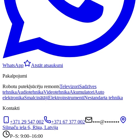
WhatsApp
Atstāt atsauksmi
Pakalpojumi
Robotu putekļsūcēju remonts
Televizori
Sadzīves
tehnika
Audiotehnika
Videotehnika
Akumulatori
Auto
elektronika
Smalcinātāji
Elektroinstrumenti
Nestandarta tehnika
Kontakti
+371 29 547 002
+371 67 377 002
••••
@
••••••••
Silmaču iela 6, Rīga, Latvija
P–S: 9:00–16:00