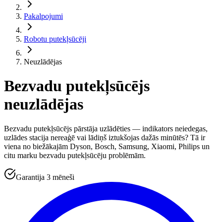
Pakalpojumi
Robotu putekļsūcēji
Neuzlādējas
Bezvadu putekļsūcējs
neuzlādējas
Bezvadu putekļsūcējs pārstāja uzlādēties — indikators neiedegas,
uzlādes stacija nereaģē vai lādiņš iztukšojas dažās minūtēs? Tā ir
viena no biežākajām Dyson, Bosch, Samsung, Xiaomi, Philips un
citu marku bezvadu putekļsūcēju problēmām.
Garantija 3 mēneši