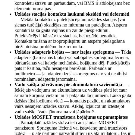
kontrolētu strāvu un pārbaudām, vai BMS ir atbloķējams bez
elementu nomaiņas.
Uzlādes stacijas kontaktu laukumi oksidēti vai deformēti
—
Metāla kontakti uz putekļsūcēja un uzlādes stacijas (vai
sienas turētāja) oksidējas no mitruma un putekļiem. Atsperu
kontakti laika gaitā vājinās un zaudē piespiedumu.
Putekļsūcējs it kā stāv uz stacijas, bet uzlāde nenotiek.
Kontaktu tīrīšana ar izopropilspirtu un atsperu pielāgošana
bieži atrisina problēmu bez remonta.
Uzlādes adapteris bojāts — nav izejas sprieguma
—
Tīkla
adapteris (barošanas bloks) var sabojāties sprieguma lēciena,
pārkaršanas vai kabeļa mehāniska bojājuma dēļ. Putekļsūcējs
pats ir kārtībā, taču nesaņem barošanu. Pārbauda ar
multimetru — ja adaptera izejas spriegums nav vai neatbilst
nominālam, adapteris jānomaina.
Vadu saišķa pārrāvums pie akumulatora savienotāja
—
Iekšējais vadojums no akumulatora uz vadības plati iet caur
šaurām korpusa vietām un ir pakļauta locījumiem. Laika gaitā
dzīslas lūst locījuma vietā — kontakts pazūd, un akumulators
vairs nesaņem uzlādes strāvu. Atklāj, izjaucot un iztestējot
vadu saišķi. Vads jānomaina vai jāpārlodē.
Uzlādes MOSFET tranzistora bojājums uz pamatplates
—
Pamatplatē uzlādes strāva iet caur jaudas MOSFET
tranzistoru. Sprieguma lēcienā vai īssavienojumā tranzistors
izdeg — plate pārtrauc pārvadīt strāvu uz akumulatoru. Tas ir