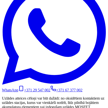
WhatsApp
+371 29 547 002
+371 67 377 002
Uzlādes atteices cēloņi var būt dažādi: no oksidētiem kontaktiem uz
uzlādes stacijas, kurus var vienkārši notīrīt, līdz pilnībā bojātiem
akumulatora elementiem vai izdegušam uzlādes MOSFET