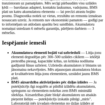
tranzistoram uz pamatplates. Mēs secīgi pārbaudām visu uzlādes
ķēdi — barošanas adapteri, kontaktu laukumus, vadojumu, BMS
plati un katru akumulatora elementu — lai precīzi atrastu bojāto
posmu. Diagnostika notiek uz vietas, rezultātu un remonta izmaksas
nosaucam uzreiz. Ja remonts nav ekonomiski pamatots — godīgi par
to informējam un atdodam aparātu bez saistībām. Akumulatoru
nomaiņai sniedzam 6 mēnešu garantiju, pārējiem darbiem — 3
mēnešus.
Iespējamie iemesli
Akumulatora elementi bojāti vai uzbrieduši
—
Litija-jonu
elementi degradējas pēc 300–500 uzlādes cikliem — iekšējā
pretestība pieaug, kapacitāte krītas, un kritiska nodiluma
gadījumā šūnas uzbriest. Uzbriedis akumulators ir bīstams un
jānomaina nekavējoties. Mēs atjaunojam akumulatora blokus
ar kvalitatīviem litija-jonu elementiem, uzstādot jaunu BMS
plati.
BMS aizsardzība aktivizējusies pēc dziļas izlādes
—
Ja
putekļsūcējs ilgi nogulēts ar pilnībā izlādētu akumulatoru,
spriegums uz elementiem nokrītas zem BMS minimālā
sliekšņa. Aizsardzības plate bloķē akumulatoru un atsakās
pieņemt lādiņu — putekļsūcējs izskatās pilnīgi „miris".
Laboratorijā mēs izvadam elementus no dziļas izlādes ar