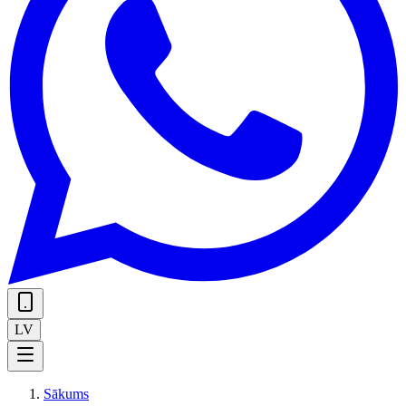
LV
Sākums