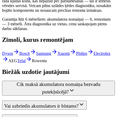
rāda kļūdas kodu, kas nepazūd pēc pārstartēšanas — tas ir iemesls
vērsties servisā. Veicam pilnu uzlādes ķēdes diagnostiku, nosakām
bojāto komponentu un nosaucam precīzas remonta izmaksas.
Garantija līdz 6 mēnešiem: akumulatora nomaiņai — 6, remontam
— 3 mēneši. Ātra diagnostika uz vietas, cenu saskaņojam pirms
darbu sākšanas.
Zīmoli, kurus remontējam
Dyson
Bosch
Samsung
Xiaomi
Philips
Electrolux
AEG
Tefal
Rowenta
Biežāk uzdotie jautājumi
Cik maksā akumulatora nomaiņa bezvadu
putekļsūcējā?
Vai uzbriedis akumulators ir bīstams?