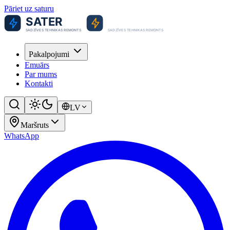
Pāriet uz saturu
Pakalpojumi
Emuārs
Par mums
Kontakti
LV
Maršruts
WhatsApp