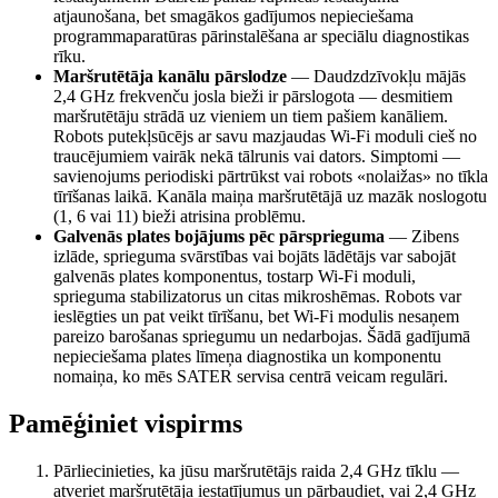
atjaunošana, bet smagākos gadījumos nepieciešama
programmaparatūras pārinstalēšana ar speciālu diagnostikas
rīku.
Maršrutētāja kanālu pārslodze
—
Daudzdzīvokļu mājās
2,4 GHz frekvenču josla bieži ir pārslogota — desmitiem
maršrutētāju strādā uz vieniem un tiem pašiem kanāliem.
Robots putekļsūcējs ar savu mazjaudas Wi-Fi moduli cieš no
traucējumiem vairāk nekā tālrunis vai dators. Simptomi —
savienojums periodiski pārtrūkst vai robots «nolaižas» no tīkla
tīrīšanas laikā. Kanāla maiņa maršrutētājā uz mazāk noslogotu
(1, 6 vai 11) bieži atrisina problēmu.
Galvenās plates bojājums pēc pārsprieguma
—
Zibens
izlāde, sprieguma svārstības vai bojāts lādētājs var sabojāt
galvenās plates komponentus, tostarp Wi-Fi moduli,
sprieguma stabilizatorus un citas mikroshēmas. Robots var
ieslēgties un pat veikt tīrīšanu, bet Wi-Fi modulis nesaņem
pareizo barošanas spriegumu un nedarbojas. Šādā gadījumā
nepieciešama plates līmeņa diagnostika un komponentu
nomaiņa, ko mēs SATER servisa centrā veicam regulāri.
Pamēģiniet vispirms
Pārliecinieties, ka jūsu maršrutētājs raida 2,4 GHz tīklu —
atveriet maršrutētāja iestatījumus un pārbaudiet, vai 2,4 GHz