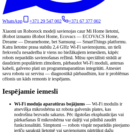
WhatsApp
+371 29 547 002
+371 67 377 002
Xiaomi un Roborock modeļi savienojas caur Mi Home lietotni,
iRobot izmanto iRobot Home, Ecovacs — ECOVACS Home,
Dreame — Dreamehome, bet Samsung — SmartThings platformu.
Katra lietotne prasa stabilu 2,4 GHz Wi-Fi savienojumu, un tieši
frekvenču nesaderība ir viens no biežākajiem iemesliem, kāpēc
robots neparādās savienošanas režīmā. Mūsu speciālisti strādā ar
daudziem populāriem zīmoliem, pārbaudot Wi-Fi moduli, antenas
kabeli, galveno plati un programmaparatūras integritāti. Atnesiet
savu robotu uz servisu — diagnostikā pārbaudīsim, kur ir problēmas
cēlonis un kāds remonts ir iespējams.
Iespējamie iemesli
Wi-Fi moduļa aparatūras bojājums
—
Wi-Fi modulis ir
atsevišķa mikroshēma uz robota galvenās plates, kas
nodrošina bezvadu sakarus. Pēc ilgstošas ekspluatācijas vai
pārkaršanas šī mikroshēma var daļēji vai pilnībā zaudēt
funkcionalitāti. Simptomi — robots vispār neparādās pieejamo
ierīču sarakstā lietotnē vai savienojums pārtrūkst dažu