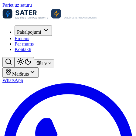
Pāriet uz saturu
Pakalpojumi
Emuārs
Par mums
Kontakti
LV
Maršruts
WhatsApp