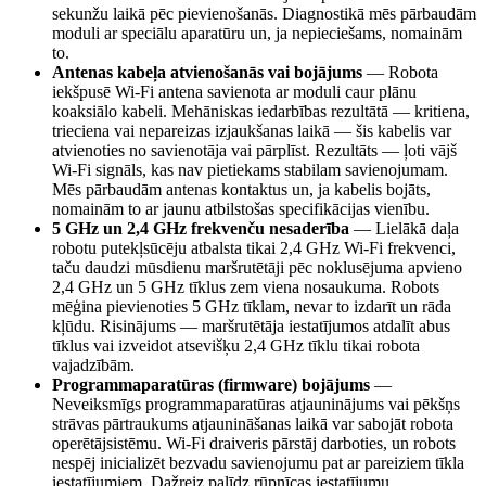
sekunžu laikā pēc pievienošanās. Diagnostikā mēs pārbaudām
moduli ar speciālu aparatūru un, ja nepieciešams, nomainām
to.
Antenas kabeļa atvienošanās vai bojājums
—
Robota
iekšpusē Wi-Fi antena savienota ar moduli caur plānu
koaksiālo kabeli. Mehāniskas iedarbības rezultātā — kritiena,
trieciena vai nepareizas izjaukšanas laikā — šis kabelis var
atvienoties no savienotāja vai pārplīst. Rezultāts — ļoti vājš
Wi-Fi signāls, kas nav pietiekams stabilam savienojumam.
Mēs pārbaudām antenas kontaktus un, ja kabelis bojāts,
nomainām to ar jaunu atbilstošas specifikācijas vienību.
5 GHz un 2,4 GHz frekvenču nesaderība
—
Lielākā daļa
robotu putekļsūcēju atbalsta tikai 2,4 GHz Wi-Fi frekvenci,
taču daudzi mūsdienu maršrutētāji pēc noklusējuma apvieno
2,4 GHz un 5 GHz tīklus zem viena nosaukuma. Robots
mēģina pievienoties 5 GHz tīklam, nevar to izdarīt un rāda
kļūdu. Risinājums — maršrutētāja iestatījumos atdalīt abus
tīklus vai izveidot atsevišķu 2,4 GHz tīklu tikai robota
vajadzībām.
Programmaparatūras (firmware) bojājums
—
Neveiksmīgs programmaparatūras atjauninājums vai pēkšņs
strāvas pārtraukums atjaunināšanas laikā var sabojāt robota
operētājsistēmu. Wi-Fi draiveris pārstāj darboties, un robots
nespēj inicializēt bezvadu savienojumu pat ar pareiziem tīkla
iestatījumiem. Dažreiz palīdz rūpnīcas iestatījumu