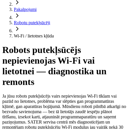
Pakalpojumi
Robotu putekļsūcēji
Wi-Fi / lietotnes kļūda
Robots putekļsūcējs
nepievienojas Wi-Fi vai
lietotnei — diagnostika un
remonts
Ja jūsu robots putekļsūcējs vairs nepievienojas Wi-Fi tīklam vai
pazūd no lietotnes, problēma var slēpties gan programmatūras
kļūmē, gan aparatūras bojājumā. Mūsdienu roboti pilnībā atkarīgi no
bezvadu savienojuma — bez tā lietotājs zaudē iespēju plānot
tīrīšanu, izsekot karti, atjaunināt programmaparatūru un saņemt
paziņojumus. SATER servisa centrā mēs diagnosticējam un
remontējam robotu putekļsūcēju Wi-Fi moduļus jau vairāk nekā 30