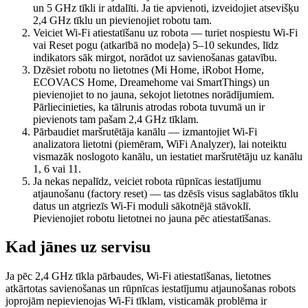
un 5 GHz tīkli ir atdalīti. Ja tie apvienoti, izveidojiet atsevišķu
2,4 GHz tīklu un pievienojiet robotu tam.
Veiciet Wi-Fi atiestatīšanu uz robota — turiet nospiestu Wi-Fi
vai Reset pogu (atkarībā no modeļa) 5–10 sekundes, līdz
indikators sāk mirgot, norādot uz savienošanas gatavību.
Dzēsiet robotu no lietotnes (Mi Home, iRobot Home,
ECOVACS Home, Dreamehome vai SmartThings) un
pievienojiet to no jauna, sekojot lietotnes norādījumiem.
Pārliecinieties, ka tālrunis atrodas robota tuvumā un ir
pievienots tam pašam 2,4 GHz tīklam.
Pārbaudiet maršrutētāja kanālu — izmantojiet Wi-Fi
analizatora lietotni (piemēram, WiFi Analyzer), lai noteiktu
vismazāk noslogoto kanālu, un iestatiet maršrutētāju uz kanālu
1, 6 vai 11.
Ja nekas nepalīdz, veiciet robota rūpnīcas iestatījumu
atjaunošanu (factory reset) — tas dzēsīs visus saglabātos tīklu
datus un atgriezīs Wi-Fi moduli sākotnējā stāvoklī.
Pievienojiet robotu lietotnei no jauna pēc atiestatīšanas.
Kad jānes uz servisu
Ja pēc 2,4 GHz tīkla pārbaudes, Wi-Fi atiestatīšanas, lietotnes
atkārtotas savienošanas un rūpnīcas iestatījumu atjaunošanas robots
joprojām nepievienojas Wi-Fi tīklam, visticamāk problēma ir