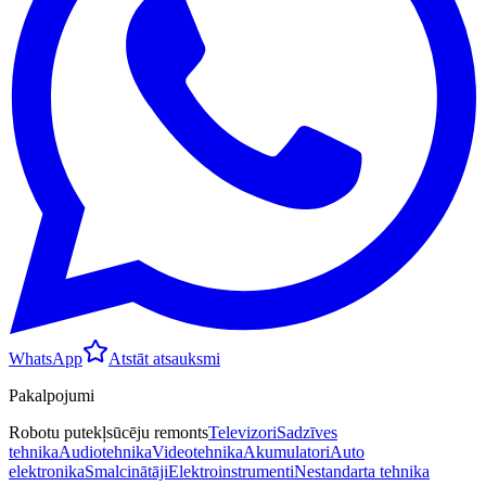
WhatsApp
Atstāt atsauksmi
Pakalpojumi
Robotu putekļsūcēju remonts
Televizori
Sadzīves
tehnika
Audiotehnika
Videotehnika
Akumulatori
Auto
elektronika
Smalcinātāji
Elektroinstrumenti
Nestandarta tehnika