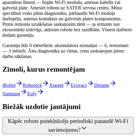
aparatūras līmenī — bojāts Wi-Fi modulis, antenas kabelis vai
galvenā plate. Atnesiet robotu uz SATER servisa centru. Mūsu
speciālisti veiks pilnu diagnostiku, pārbaudīs Wi-Fi moduļa
darbspēju, antenas kontaktus un galvenās plates komponentus.
Pirms remonta uzsākšanas saskaņosim tāmi — ja remonts nav
ekonomiski izdevīgs, atdosim robotu bez saistībām. Visiem darbiem
dodam garantiju.
Garantija līdz 6 mēnešiem: akumulatora nomaiņai — 6, remontam
— 3 mēneši. Ātra diagnostika uz vietas, cenu saskaņojam pirms
darbu sākšanas.
Zīmoli, kurus remontējam
iRobot
Roborock
Xiaomi
Ecovacs
Dreame
Samsung
Eufy
Biežāk uzdotie jautājumi
Kāpēc robots putekļsūcējs periodiski pazaudē Wi-Fi
savienojumu?