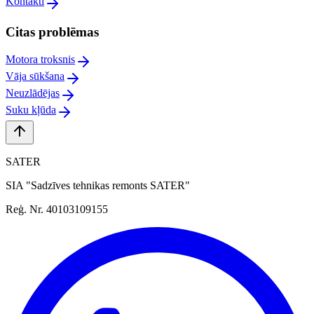
Kontakti
Citas problēmas
Motora troksnis
Vāja sūkšana
Neuzlādējas
Suku kļūda
SATER
SIA "Sadzīves tehnikas remonts SATER"
Reģ. Nr. 40103109155