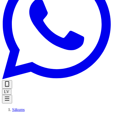
LV
Sākums