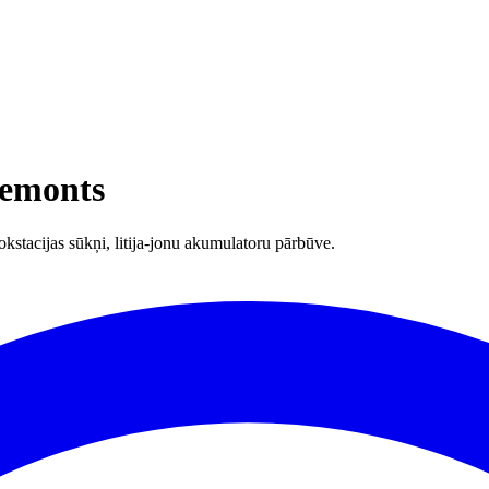
remonts
stacijas sūkņi, litija-jonu akumulatoru pārbūve.