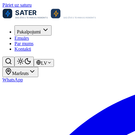
Pāriet uz saturu
Pakalpojumi
Emuārs
Par mums
Kontakti
LV
Maršruts
WhatsApp