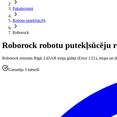
Pakalpojumi
Robotu putekļsūcēji
Roborock
Roborock robotu putekļsūcēju 
Roborock remonts Rīgā: LiDAR torņa gultņi (Error 1/21), mopa un dok
Garantija 3 mēneši