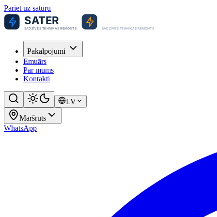
Pāriet uz saturu
Pakalpojumi
Emuārs
Par mums
Kontakti
LV
Maršruts
WhatsApp