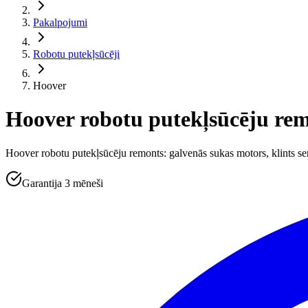
Pakalpojumi
Robotu putekļsūcēji
Hoover
Hoover robotu putekļsūcēju re
Hoover robotu putekļsūcēju remonts: galvenās sukas motors, klints sen
Garantija 3 mēneši