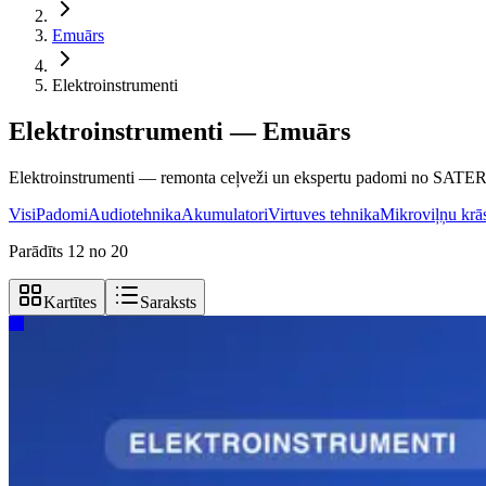
Emuārs
Elektroinstrumenti
Elektroinstrumenti — Emuārs
Elektroinstrumenti — remonta ceļveži un ekspertu padomi no SATER 
Visi
Padomi
Audiotehnika
Akumulatori
Virtuves tehnika
Mikroviļņu krā
Parādīts 12 no 20
Kartītes
Saraksts