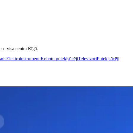
servisa centra Rīgā.
snis
Elektroinstrumenti
Robotu putekļsūcēji
Televizori
Putekļsūcēji