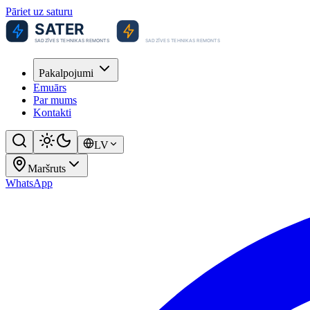
Pāriet uz saturu
Pakalpojumi
Emuārs
Par mums
Kontakti
LV
Maršruts
WhatsApp